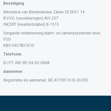
Beveiliging
Ministerie van Binnenlandse Zaken 20 0031 14
B.V.V.O. (verzekeringen) AIV 257
INCERT (kwaliteitslabel) B-1513
Vergunde onderneming alarm- en camerasystemen door
FOD
KBO 0437837610
Telefonie
B.I.P.T. INS-BE-04-02-0068
Aannemer
Registratie als aannemer: BE 437.837.610-36705