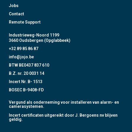
Jobs
Contact
Remote Support
Industrieweg-Noord 1199
3660 Oudsbergen (Opglabbeek)
+32 89 85 86 87
info@jojo.be
BTW BE0437 837 610
B.Z. nr. 20 0031 14
Incert Nr. B- 1513
BOSEC B-9408-FD
Vergund als onderneming voor installeren van alarm- en
camerasystemen.
Incert certificaten uitgereikt door J. Bergoens nv blijven
geldig.