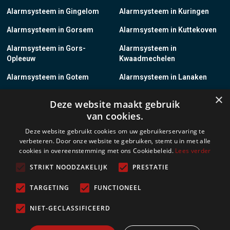
Alarmsysteem in Gingelom
Alarmsysteem in Kuringen
Alarmsysteem in Gorsem
Alarmsysteem in Kuttekoven
Alarmsysteem in Gors-
Alarmsysteem in
Opleeuw
Kwaadmechelen
Alarmsysteem in Gotem
Alarmsysteem in Lanaken
×
Alarmsysteem in Groot-
Alarmsysteem in Lanklaar
Deze website maakt gebruik
Gelmen
van cookies.
Alarmsysteem in Groot-Loon
Alarmsysteem in Lauw
Deze website gebruikt cookies om uw gebruikerservaring te
verbeteren. Door onze website te gebruiken, stemt u in met alle
Alarmsysteem in Grote-
Alarmsysteem in
cookies in overeenstemming met ons Cookiebeleid.
Lees verder
Brogel
Leopoldsburg
STRIKT NOODZAKELIJK
PRESTATIE
Alarmsysteem in Grote-
Alarmsysteem in Leut
Spouwen
TARGETING
FUNCTIONEEL
Alarmsysteem in Gruitrode
Alarmsysteem in Linkhout
NIET-GECLASSIFICEERD
Alarmsysteem in Guigoven
Alarmsysteem in Loksbergen