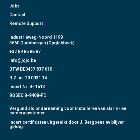
Jobs
Contact
Remote Support
Industrieweg-Noord 1199
3660 Oudsbergen (Opglabbeek)
+32 89 85 86 87
info@jojo.be
BTW BE0437 837 610
B.Z. nr. 20 0031 14
Incert Nr. B- 1513
BOSEC B-9408-FD
Vergund als onderneming voor installeren van alarm- en
camerasystemen.
Incert certificaten uitgereikt door J. Bergoens nv blijven
geldig.