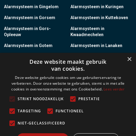
Alarmsysteem in Gingelom
Alarmsysteem in Kuringen
Alarmsysteem in Gorsem
Alarmsysteem in Kuttekoven
Alarmsysteem in Gors-
Alarmsysteem in
Opleeuw
Kwaadmechelen
Alarmsysteem in Gotem
Alarmsysteem in Lanaken
×
Alarmsysteem in Groot-
Alarmsysteem in Lanklaar
Deze website maakt gebruik
Gelmen
van cookies.
Alarmsysteem in Groot-Loon
Alarmsysteem in Lauw
Deze website gebruikt cookies om uw gebruikerservaring te
verbeteren. Door onze website te gebruiken, stemt u in met alle
Alarmsysteem in Grote-
Alarmsysteem in
cookies in overeenstemming met ons Cookiebeleid.
Lees verder
Brogel
Leopoldsburg
STRIKT NOODZAKELIJK
PRESTATIE
Alarmsysteem in Grote-
Alarmsysteem in Leut
Spouwen
TARGETING
FUNCTIONEEL
Alarmsysteem in Gruitrode
Alarmsysteem in Linkhout
NIET-GECLASSIFICEERD
Alarmsysteem in Guigoven
Alarmsysteem in Loksbergen