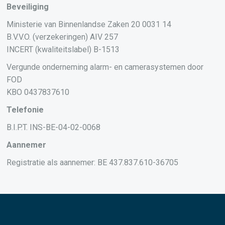
Beveiliging
Ministerie van Binnenlandse Zaken 20 0031 14
B.V.V.O. (verzekeringen) AIV 257
INCERT (kwaliteitslabel) B-1513
Vergunde onderneming alarm- en camerasystemen door
FOD
KBO 0437837610
Telefonie
B.I.P.T. INS-BE-04-02-0068
Aannemer
Registratie als aannemer: BE 437.837.610-36705