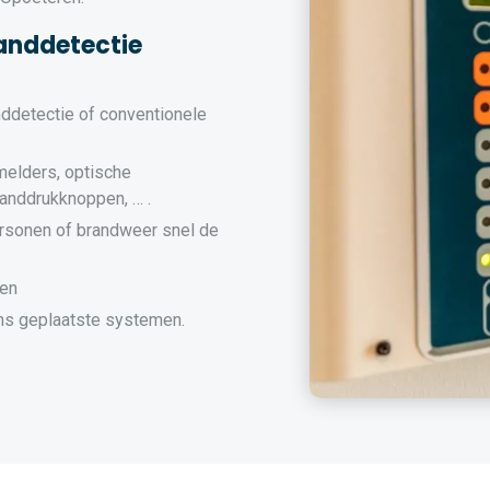
anddetectie
nddetectie of conventionele
melders, optische
randdrukknoppen, … .
rsonen of brandweer snel de
men
s geplaatste systemen.