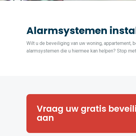
Alarmsystemen instal
Wilt u de beveiliging van uw woning, appartement, b
alarmsystemen die u hiermee kan helpen? Stop met z
Hoe veilig is uw huis, appartemen
Vraag uw gratis bevei
of magazijn? Vraag een vrijblij
veiligheidsanalyse aan.
aan