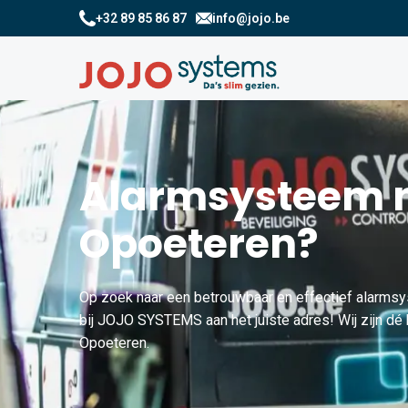
+32 89 85 86 87
info@jojo.be
Alarmsysteem n
Opoeteren?
Op zoek naar een betrouwbaar en effectief alarms
bij JOJO SYSTEMS aan het juiste adres! Wij zijn dé 
Opoeteren.