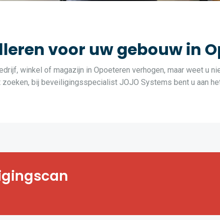
leren voor uw gebouw in O
edrijf, winkel of magazijn in Opoeteren verhogen, maar weet u nie
oeken, bij beveiligingsspecialist JOJO Systems bent u aan het 
t, bedrijf, winkel
ligingscan
vende