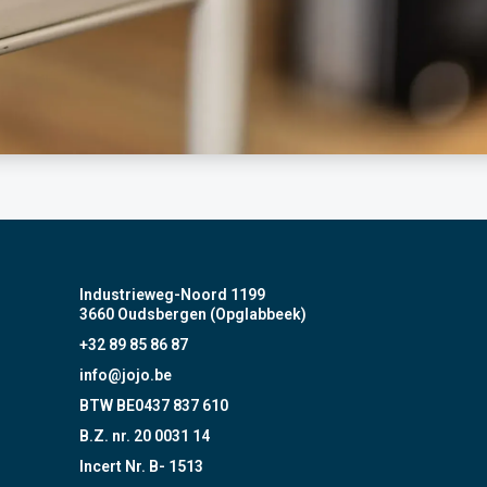
Industrieweg-Noord 1199
3660 Oudsbergen (Opglabbeek)
+32 89 85 86 87
info@jojo.be
BTW BE0437 837 610
B.Z. nr. 20 0031 14
Incert Nr. B- 1513