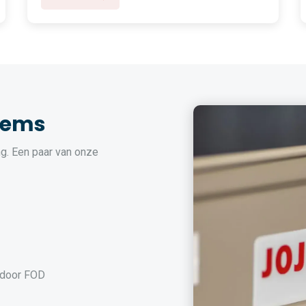
tems
g. Een paar van onze
 door FOD