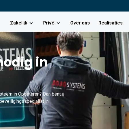
Zakelijk
Privé
Over ons
Realisaties
odig in
ysteem in Opoeteren? Dan bent u
beveiligingsspecialist in