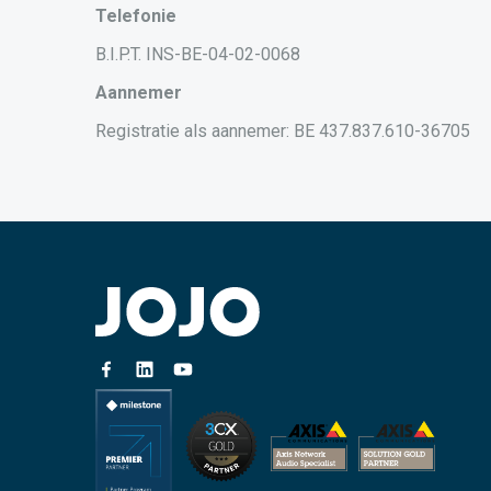
Telefonie
B.I.P.T. INS-BE-04-02-0068
Aannemer
Registratie als aannemer: BE 437.837.610-36705