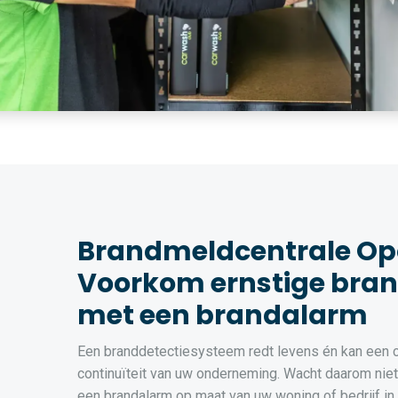
Brandmeldcentrale Op
Voorkom ernstige bra
met een brandalarm
Een branddetectiesysteem redt levens én kan een cr
continuïteit van uw onderneming. Wacht daarom niet t
een brandalarm op maat van uw woning of bedrijf in