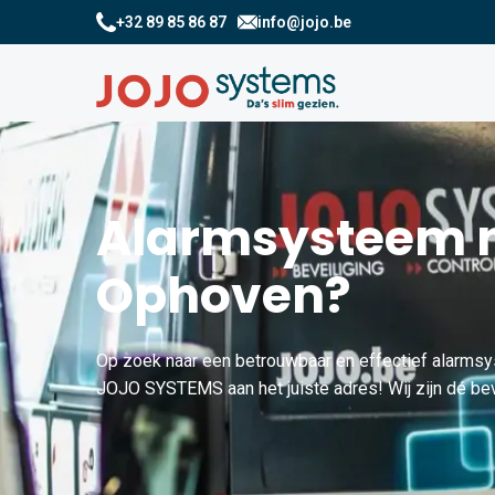
+32 89 85 86 87
info@jojo.be
Alarmsysteem n
Ophoven?
Op zoek naar een betrouwbaar en effectief alarmsy
JOJO SYSTEMS aan het juiste adres! Wij zijn dé bev