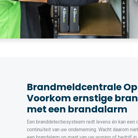
Brandmeldcentrale Op
Voorkom ernstige bra
met een brandalarm
Een branddetectiesysteem redt levens én kan een cr
continuïteit van uw onderneming. Wacht daarom niet t
een brandalarm op maat van uw woning of bedrijf i