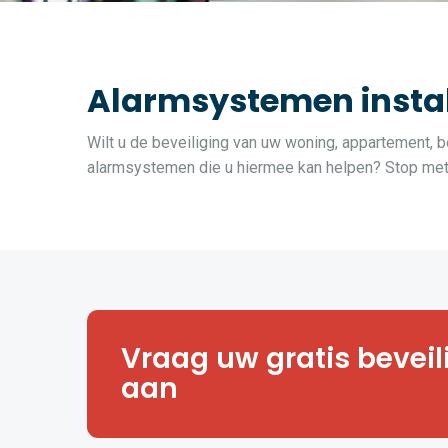
Alarmsystemen insta
Wilt u de beveiliging van uw woning, appartement, b
alarmsystemen die u hiermee kan helpen? Stop met z
Hoe veilig is uw huis, appartemen
Vraag uw gratis bevei
of magazijn? Vraag een vrijblij
veiligheidsanalyse aan.
aan