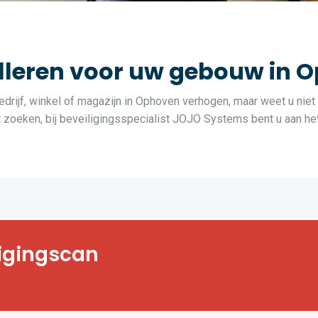
lleren voor uw gebouw in 
edrijf, winkel of magazijn in Ophoven verhogen, maar weet u niet
oeken, bij beveiligingsspecialist JOJO Systems bent u aan het 
t, bedrijf, winkel
ligingscan
vende