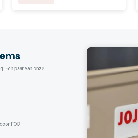
tems
g. Een paar van onze
 door FOD