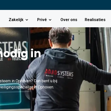
Zakelijk
Privé
Over ons
Realisaties
odig in
steem in Ophoven? Dan bent u bij
eiligingsspecialist in Ophoven.