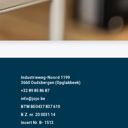
Industrieweg-Noord 1199
3660 Oudsbergen (Opglabbeek)
+32 89 85 86 87
info@jojo.be
BTW BE0437 837 610
B.Z. nr. 20 0031 14
Incert Nr. B- 1513