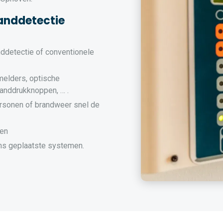
anddetectie
nddetectie of conventionele
melders, optische
randdrukknoppen, … .
rsonen of brandweer snel de
men
s geplaatste systemen.