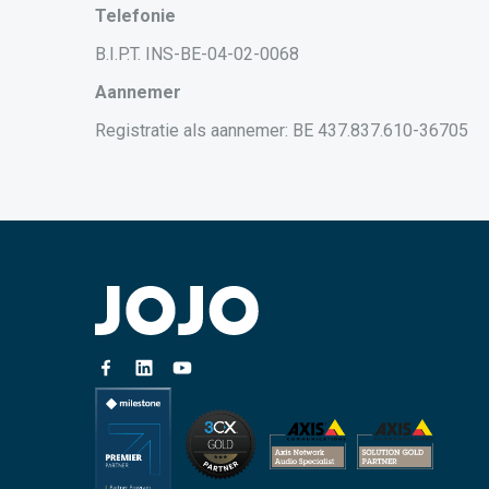
Telefonie
B.I.P.T. INS-BE-04-02-0068
Aannemer
Registratie als aannemer: BE 437.837.610-36705