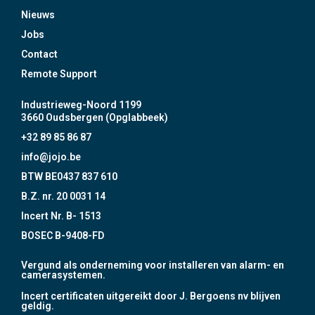
Nieuws
Jobs
Contact
Remote Support
Industrieweg-Noord 1199
3660 Oudsbergen (Opglabbeek)
+32 89 85 86 87
info@jojo.be
BTW BE0437 837 610
B.Z. nr. 20 0031 14
Incert Nr. B- 1513
BOSEC B-9408-FD
Vergund als onderneming voor installeren van alarm- en
camerasystemen.
Incert certificaten uitgereikt door J. Bergoens nv blijven
geldig.