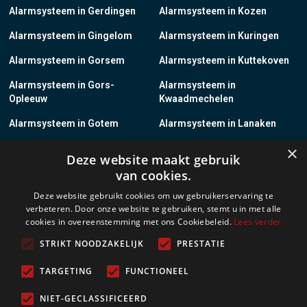
Alarmsysteem in Gerdingen
Alarmsysteem in Kozen
Alarmsysteem in Gingelom
Alarmsysteem in Kuringen
Alarmsysteem in Gorsem
Alarmsysteem in Kuttekoven
Alarmsysteem in Gors-
Alarmsysteem in
Opleeuw
Kwaadmechelen
Alarmsysteem in Gotem
Alarmsysteem in Lanaken
×
Alarmsysteem in Groot-
Alarmsysteem in Lanklaar
Deze website maakt gebruik
Gelmen
van cookies.
Alarmsysteem in Groot-Loon
Alarmsysteem in Lauw
Deze website gebruikt cookies om uw gebruikerservaring te
verbeteren. Door onze website te gebruiken, stemt u in met alle
Alarmsysteem in Grote-
Alarmsysteem in
cookies in overeenstemming met ons Cookiebeleid.
Lees verder
Brogel
Leopoldsburg
STRIKT NOODZAKELIJK
PRESTATIE
Alarmsysteem in Grote-
Alarmsysteem in Leut
Spouwen
TARGETING
FUNCTIONEEL
Alarmsysteem in Gruitrode
Alarmsysteem in Linkhout
NIET-GECLASSIFICEERD