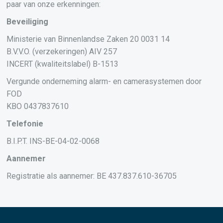
paar van onze erkenningen:
Beveiliging
Ministerie van Binnenlandse Zaken 20 0031 14
B.V.V.O. (verzekeringen) AIV 257
INCERT (kwaliteitslabel) B-1513
Vergunde onderneming alarm- en camerasystemen door
FOD
KBO 0437837610
Telefonie
B.I.P.T. INS-BE-04-02-0068
Aannemer
Registratie als aannemer: BE 437.837.610-36705