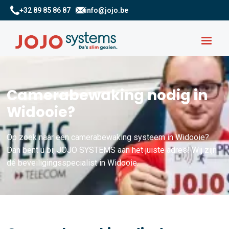
+32 89 85 86 87
info@jojo.be
Camerabewaking nodig in
Widooie?
Op zoek naar een camerabewaking systeem in Widooie?
Dan bent u bij JOJO SYSTEMS aan het juiste adres! Wij zijn
dé beveiligingsspecialist in Widooie.