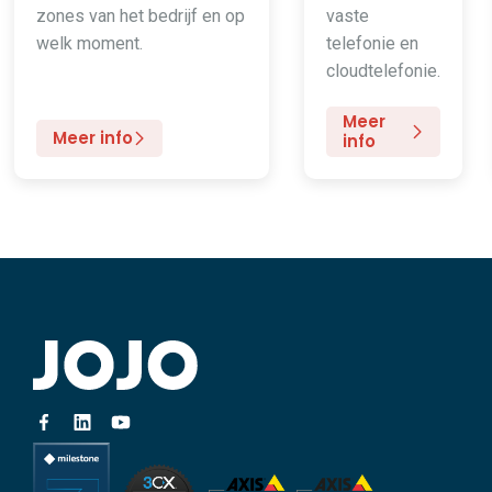
zones van het bedrijf en op
vaste
welk moment.
telefonie en
cloudtelefonie.
Meer
Meer info
info