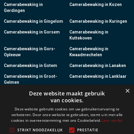
Camerabewaking in
Camerabewaking in Kozen
Gerdingen
Camerabewaking in Gingelom
Camerabewaking in Kuringen
Camerabewaking in Gorsem
Camerabewaking in
Kuttekoven
Camerabewaking in Gors-
Camerabewaking in
Opleeuw
Kwaadmechelen
Camerabewaking in Gotem
Camerabewaking in Lanaken
Camerabewaking in Groot-
Camerabewaking in Lanklaar
Gelmen
×
Deze website maakt gebruik
Camerabewaking in Groot-
Camerabewaking in Lauw
van cookies.
Loon
Deze website gebruikt cookies om uw gebruikerservaring te
Camerabewaking in Grote-
Camerabewaking in
verbeteren. Door onze website te gebruiken, stemt u in met alle
Brogel
Leopoldsburg
cookies in overeenstemming met ons Cookiebeleid.
Lees verder
Camerabewaking in Grote-
Camerabewaking in Leut
STRIKT NOODZAKELIJK
PRESTATIE
Spouwen