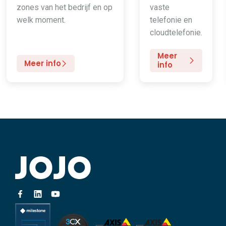
zones van het bedrijf en op
vaste
welk moment.
telefonie en
cloudtelefonie.
Meer
Meer info
info