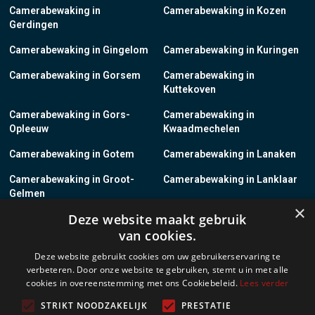
Camerabewaking in
Camerabewaking in Kozen
Gerdingen
Camerabewaking in Gingelom
Camerabewaking in Kuringen
Camerabewaking in Gorsem
Camerabewaking in
Kuttekoven
Camerabewaking in Gors-
Camerabewaking in
Opleeuw
Kwaadmechelen
Camerabewaking in Gotem
Camerabewaking in Lanaken
Camerabewaking in Groot-
Camerabewaking in Lanklaar
Gelmen
×
Deze website maakt gebruik
Camerabewaking in Groot-
Camerabewaking in Lauw
van cookies.
Loon
Deze website gebruikt cookies om uw gebruikerservaring te
Camerabewaking in Grote-
Camerabewaking in
verbeteren. Door onze website te gebruiken, stemt u in met alle
Brogel
Leopoldsburg
cookies in overeenstemming met ons Cookiebeleid.
Lees verder
Camerabewaking in Grote-
Camerabewaking in Leut
STRIKT NOODZAKELIJK
PRESTATIE
Spouwen