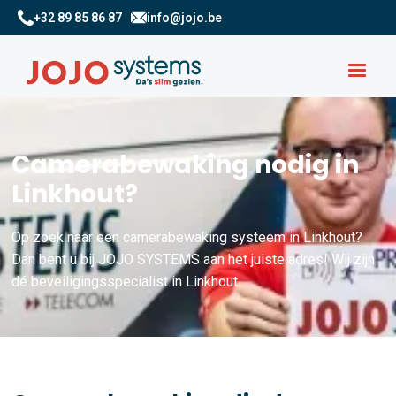
+32 89 85 86 87
info@jojo.be
Camerabewaking nodig in
Linkhout?
Op zoek naar een camerabewaking systeem in Linkhout?
Dan bent u bij JOJO SYSTEMS aan het juiste adres! Wij zijn
dé beveiligingsspecialist in Linkhout.