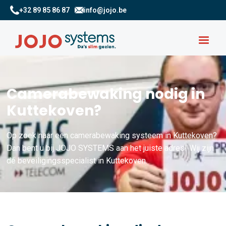
+32 89 85 86 87
info@jojo.be
Camerabewaking nodig in
Kuttekoven?
Op zoek naar een camerabewaking systeem in Kuttekoven?
Dan bent u bij JOJO SYSTEMS aan het juiste adres! Wij zijn
dé beveiligingsspecialist in Kuttekoven.