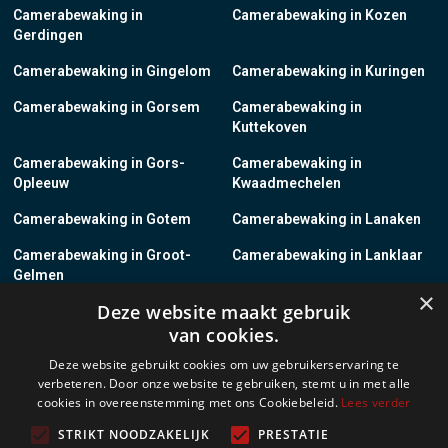
Camerabewaking in
Camerabewaking in Kozen
Gerdingen
Camerabewaking in Gingelom
Camerabewaking in Kuringen
Camerabewaking in Gorsem
Camerabewaking in
Kuttekoven
Camerabewaking in Gors-
Camerabewaking in
Opleeuw
Kwaadmechelen
Camerabewaking in Gotem
Camerabewaking in Lanaken
Camerabewaking in Groot-
Camerabewaking in Lanklaar
Gelmen
×
Deze website maakt gebruik
Camerabewaking in Groot-
Camerabewaking in Lauw
van cookies.
Loon
Deze website gebruikt cookies om uw gebruikerservaring te
Camerabewaking in Grote-
Camerabewaking in
verbeteren. Door onze website te gebruiken, stemt u in met alle
Brogel
Leopoldsburg
cookies in overeenstemming met ons Cookiebeleid.
Lees verder
Camerabewaking in Grote-
Camerabewaking in Leut
STRIKT NOODZAKELIJK
PRESTATIE
Spouwen