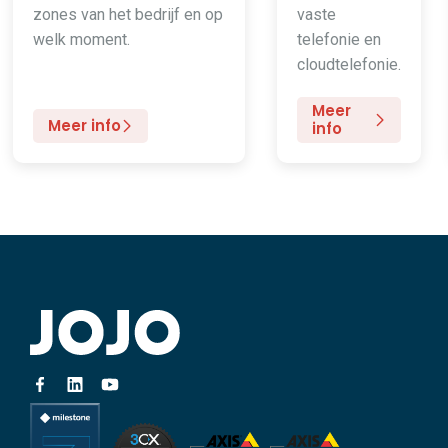
zones van het bedrijf en op
vaste
welk moment.
telefonie en
cloudtelefonie.
Meer
Meer info
info