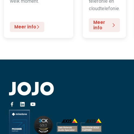
welk moment.
telefonie en
cloudtelefonie.
Meer
Meer info
info