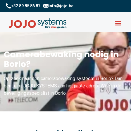
+32 89 85 86 87
info@jojo.be
Camerabewaking nodig in
Borlo?
Op zoek naar een camerabewaking systeem in Borlo? Dan
bent u bij JOJO SYSTEMS aan het juiste adres! Wij zijn dé
beveiligingsspecialist in Borlo.