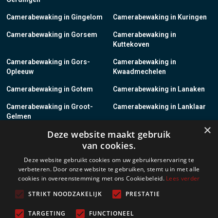
Camerabewaking in Gingelom
Camerabewaking in Kuringen
Camerabewaking in Gorsem
Camerabewaking in
Kuttekoven
Camerabewaking in Gors-
Camerabewaking in
Opleeuw
Kwaadmechelen
Camerabewaking in Gotem
Camerabewaking in Lanaken
Camerabewaking in Groot-
Camerabewaking in Lanklaar
Gelmen
×
Deze website maakt gebruik
Camerabewaking in Groot-
Camerabewaking in Lauw
van cookies.
Loon
Deze website gebruikt cookies om uw gebruikerservaring te
Camerabewaking in Grote-
Camerabewaking in
verbeteren. Door onze website te gebruiken, stemt u in met alle
Brogel
Leopoldsburg
cookies in overeenstemming met ons Cookiebeleid.
Lees verder
Camerabewaking in Grote-
Camerabewaking in Leut
STRIKT NOODZAKELIJK
PRESTATIE
Spouwen
TARGETING
FUNCTIONEEL
Camerabewaking in Gruitrode
Camerabewaking in Linkhout