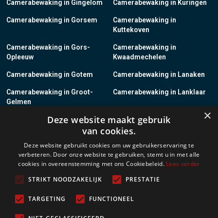
Camerabewaking in Gingelom
Camerabewaking in Kuringen
Camerabewaking in Gorsem
Camerabewaking in
Kuttekoven
Camerabewaking in Gors-
Camerabewaking in
Opleeuw
Kwaadmechelen
Camerabewaking in Gotem
Camerabewaking in Lanaken
Camerabewaking in Groot-
Camerabewaking in Lanklaar
Gelmen
×
Deze website maakt gebruik
Camerabewaking in Groot-
Camerabewaking in Lauw
van cookies.
Loon
Deze website gebruikt cookies om uw gebruikerservaring te
Camerabewaking in Grote-
Camerabewaking in
verbeteren. Door onze website te gebruiken, stemt u in met alle
Brogel
Leopoldsburg
cookies in overeenstemming met ons Cookiebeleid.
Lees verder
Camerabewaking in Grote-
Camerabewaking in Leut
STRIKT NOODZAKELIJK
PRESTATIE
Spouwen
TARGETING
FUNCTIONEEL
Camerabewaking in Gruitrode
Camerabewaking in Linkhout