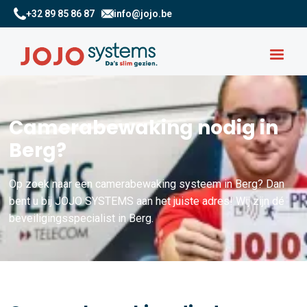
+32 89 85 86 87
info@jojo.be
Camerabewaking nodig in
Berg?
Op zoek naar een camerabewaking systeem in Berg? Dan
bent u bij JOJO SYSTEMS aan het juiste adres! Wij zijn dé
beveiligingsspecialist in Berg.