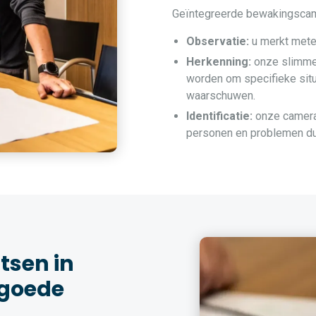
Geïntegreerde bewakingscamer
Observatie:
u merkt metee
Herkenning:
onze slimme
worden om specifieke situ
waarschuwen.
Identificatie:
onze camera’
personen en problemen duid
sen in
 goede