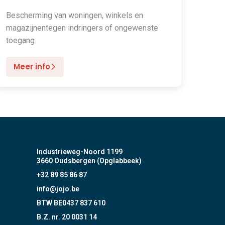
Bescherming van woningen, winkels en
magazijnentegen indringers of ongewenste
toegang.
Meer info
Industrieweg-Noord 1199
3660 Oudsbergen (Opglabbeek)
+32 89 85 86 87
info@jojo.be
BTW BE0437 837 610
B.Z. nr. 20 0031 14