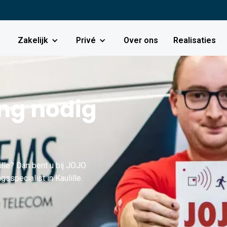
Zakelijk
Privé
Over ons
Realisaties
g nodig
lle? Dan bent u bij JOJO
sspecialist in Kaulille.