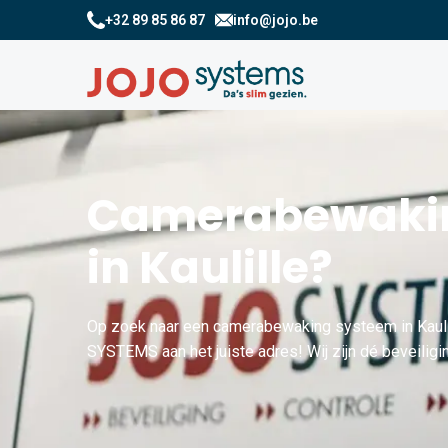
+32 89 85 86 87
info@jojo.be
Camerabewakin
in Kaulille?
Op zoek naar een camerabewaking systeem in Kauli
SYSTEMS aan het juiste adres! Wij zijn dé beveiliging