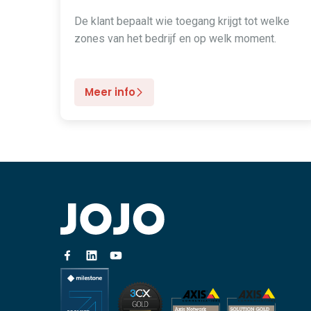
De klant bepaalt wie toegang krijgt tot welke
zones van het bedrijf en op welk moment.
Meer info