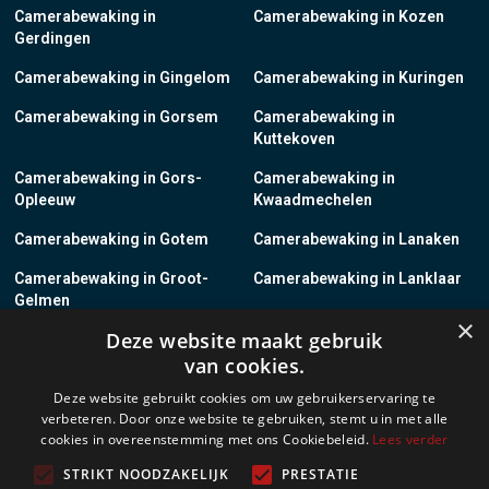
Camerabewaking in
Camerabewaking in Kozen
Gerdingen
Camerabewaking in Gingelom
Camerabewaking in Kuringen
Camerabewaking in Gorsem
Camerabewaking in
Kuttekoven
Camerabewaking in Gors-
Camerabewaking in
Opleeuw
Kwaadmechelen
Camerabewaking in Gotem
Camerabewaking in Lanaken
Camerabewaking in Groot-
Camerabewaking in Lanklaar
Gelmen
×
Deze website maakt gebruik
Camerabewaking in Groot-
Camerabewaking in Lauw
van cookies.
Loon
Deze website gebruikt cookies om uw gebruikerservaring te
Camerabewaking in Grote-
Camerabewaking in
verbeteren. Door onze website te gebruiken, stemt u in met alle
Brogel
Leopoldsburg
cookies in overeenstemming met ons Cookiebeleid.
Lees verder
Camerabewaking in Grote-
Camerabewaking in Leut
STRIKT NOODZAKELIJK
PRESTATIE
Spouwen