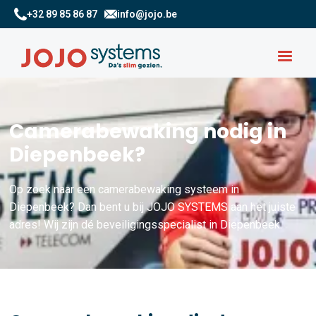
+32 89 85 86 87
info@jojo.be
Camerabewaking nodig in
Diepenbeek?
Op zoek naar een camerabewaking systeem in
Diepenbeek? Dan bent u bij JOJO SYSTEMS aan het juiste
adres! Wij zijn dé beveiligingsspecialist in Diepenbeek.