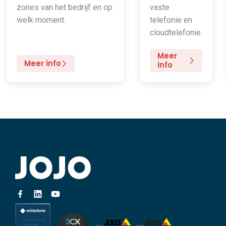
zones van het bedrijf en op
vaste
welk moment.
telefonie en
cloudtelefonie.
Meer
Meer info
info