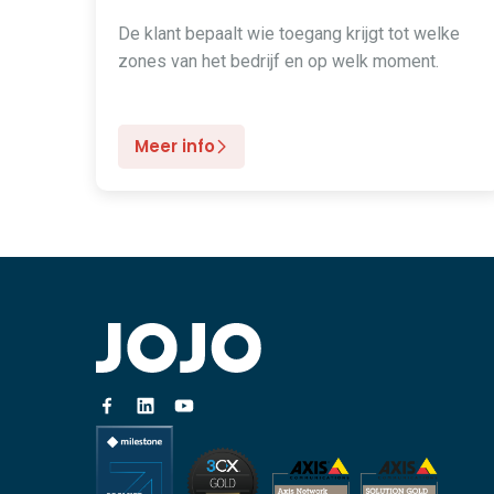
De klant bepaalt wie toegang krijgt tot welke
zones van het bedrijf en op welk moment.
Meer info