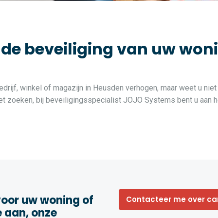
 beveiliging van uw woning
edrijf, winkel of magazijn in Heusden verhogen, maar weet u niet
 zoeken, bij beveiligingsspecialist JOJO Systems bent u aan he
oor uw woning of
Contacteer me over c
e aan, onze