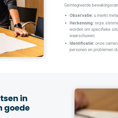
Geïntegreerde bewakingscamer
Observatie:
u merkt metee
Herkenning:
onze slimme
worden om specifieke situ
waarschuwen.
Identificatie:
onze camera’
personen en problemen duid
sen in
n goede