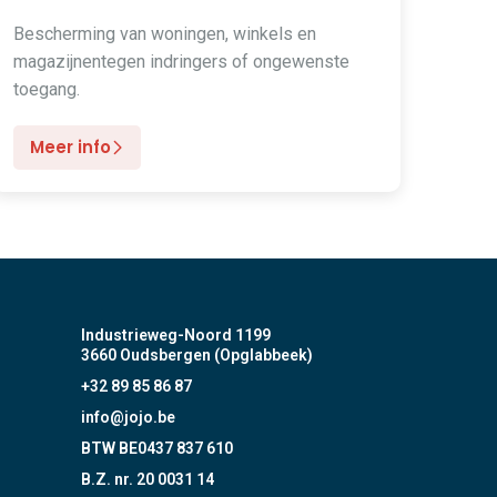
Bescherming van woningen, winkels en
magazijnentegen indringers of ongewenste
toegang.
Meer info
Industrieweg-Noord 1199
3660 Oudsbergen (Opglabbeek)
+32 89 85 86 87
info@jojo.be
BTW BE0437 837 610
B.Z. nr. 20 0031 14