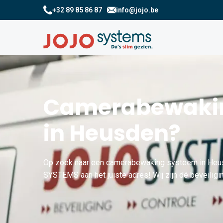
+32 89 85 86 87
info@jojo.be
Camerabewakin
in Heusden?
Op zoek naar een camerabewaking systeem in Heus
SYSTEMS aan het juiste adres! Wij zijn dé beveiligi