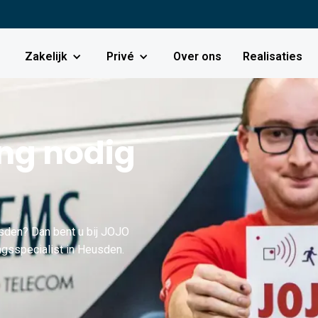
Zakelijk
Privé
Over ons
Realisaties
g nodig
den? Dan bent u bij JOJO
ngsspecialist in Heusden.