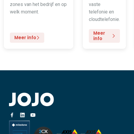
zones van het bedrijf en op
vaste
welk moment.
telefonie en
cloudtelefonie.
Meer
Meer info
info