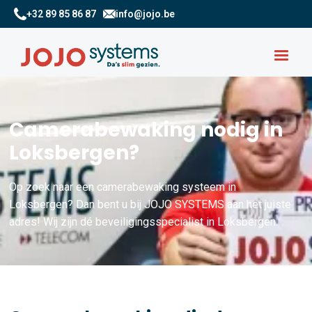
+32 89 85 86 87
info@jojo.be
Camerabewaking nodig in
Loksbergen?
Op zoek naar een camerabewaking systeem in
Loksbergen? Dan bent u bij JOJO SYSTEMS aan het juiste
adres! Wij zijn dé beveiligingsspecialist in Loksbergen.