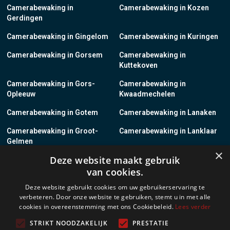
Camerabewaking in
Camerabewaking in Kozen
Gerdingen
Camerabewaking in Gingelom
Camerabewaking in Kuringen
Camerabewaking in Gorsem
Camerabewaking in
Kuttekoven
Camerabewaking in Gors-
Camerabewaking in
Opleeuw
Kwaadmechelen
Camerabewaking in Gotem
Camerabewaking in Lanaken
Camerabewaking in Groot-
Camerabewaking in Lanklaar
Gelmen
×
Deze website maakt gebruik
Camerabewaking in Groot-
Camerabewaking in Lauw
van cookies.
Loon
Deze website gebruikt cookies om uw gebruikerservaring te
Camerabewaking in Grote-
Camerabewaking in
verbeteren. Door onze website te gebruiken, stemt u in met alle
Brogel
Leopoldsburg
cookies in overeenstemming met ons Cookiebeleid.
Lees verder
Camerabewaking in Grote-
Camerabewaking in Leut
STRIKT NOODZAKELIJK
PRESTATIE
Spouwen