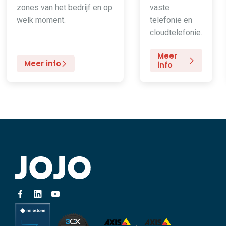
zones van het bedrijf en op
vaste
welk moment.
telefonie en
cloudtelefonie.
Meer
Meer info
info