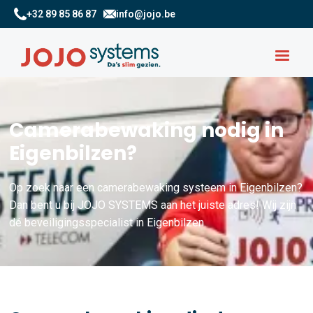
+32 89 85 86 87
info@jojo.be
Camerabewaking nodig in
Eigenbilzen?
Op zoek naar een camerabewaking systeem in Eigenbilzen?
Dan bent u bij JOJO SYSTEMS aan het juiste adres! Wij zijn
dé beveiligingsspecialist in Eigenbilzen.