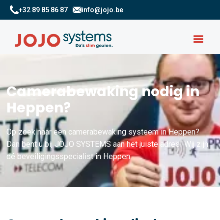
+32 89 85 86 87
info@jojo.be
Camerabewaking nodig in
Heppen?
Op zoek naar een camerabewaking systeem in Heppen?
Dan bent u bij JOJO SYSTEMS aan het juiste adres! Wij zijn
dé beveiligingsspecialist in Heppen.