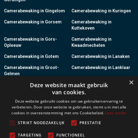
Camerabewaking in Gingelom
Camerabewaking in Kuringen
Camerabewaking in Gorsem
Camerabewaking in
Kuttekoven
Camerabewaking in Gors-
Camerabewaking in
Opleeuw
Kwaadmechelen
Camerabewaking in Gotem
Camerabewaking in Lanaken
Camerabewaking in Groot-
Camerabewaking in Lanklaar
Gelmen
×
Deze website maakt gebruik
Camerabewaking in Groot-
Camerabewaking in Lauw
van cookies.
Loon
Deze website gebruikt cookies om uw gebruikerservaring te
Camerabewaking in Grote-
Camerabewaking in
verbeteren. Door onze website te gebruiken, stemt u in met alle
Brogel
Leopoldsburg
cookies in overeenstemming met ons Cookiebeleid.
Lees verder
Camerabewaking in Grote-
Camerabewaking in Leut
STRIKT NOODZAKELIJK
PRESTATIE
Spouwen
TARGETING
FUNCTIONEEL
Camerabewaking in Gruitrode
Camerabewaking in Linkhout