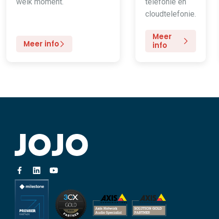
welk moment.
telefonie en
cloudtelefonie.
Meer
Meer info
info