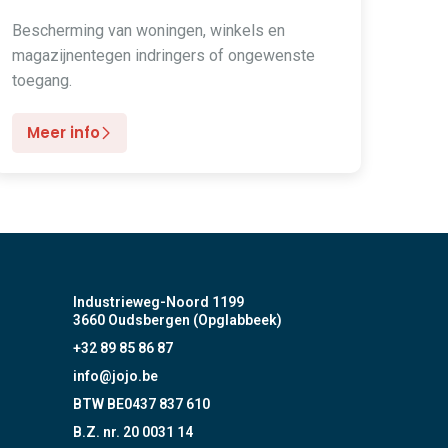
Bescherming van woningen, winkels en
magazijnentegen indringers of ongewenste
toegang.
Meer info
Industrieweg-Noord 1199
3660 Oudsbergen (Opglabbeek)
+32 89 85 86 87
info@jojo.be
BTW BE0437 837 610
B.Z. nr. 20 0031 14