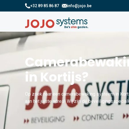
+32 89 85 86 87
info@jojo.be
Camerabewakin
in Kortijs?
Op zoek naar een camerabewaking systeem in Kort
aan het juiste adres! Wij zijn dé beveiligingsspecialis