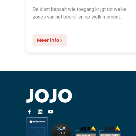
De klant bepaalt wie toegang krijgt tot welke
zones van het bedrijf en op welk moment.
Meer info