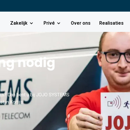
Zakelijk
Privé
Over ons
Realisaties
g nodig
ijs? Dan bent u bij JOJO SYSTEMS
t in Kortijs.