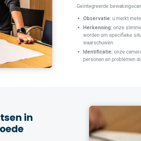
Geïntegreerde bewakingscamer
Observatie:
u merkt metee
Herkenning:
onze slimme
worden om specifieke situ
waarschuwen.
Identificatie:
onze camera’
personen en problemen duid
sen in
goede