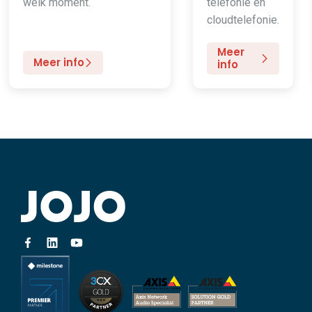
welk moment.
telefonie en
cloudtelefonie.
Meer
Meer info
info