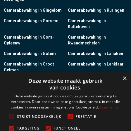
Camerabewaking in Gingelom
Camerabewaking in Kuringen
Camerabewaking in Gorsem
Camerabewaking in
Kuttekoven
Camerabewaking in Gors-
Camerabewaking in
Opleeuw
Kwaadmechelen
Camerabewaking in Gotem
Camerabewaking in Lanaken
Camerabewaking in Groot-
Camerabewaking in Lanklaar
Gelmen
×
Deze website maakt gebruik
Camerabewaking in Groot-
Camerabewaking in Lauw
van cookies.
Loon
Deze website gebruikt cookies om uw gebruikerservaring te
Camerabewaking in Grote-
Camerabewaking in
verbeteren. Door onze website te gebruiken, stemt u in met alle
Brogel
Leopoldsburg
cookies in overeenstemming met ons Cookiebeleid.
Lees verder
Camerabewaking in Grote-
Camerabewaking in Leut
STRIKT NOODZAKELIJK
PRESTATIE
Spouwen
TARGETING
FUNCTIONEEL
Camerabewaking in Gruitrode
Camerabewaking in Linkhout