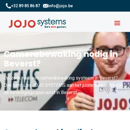
+32 89 85 86 87
info@jojo.be
Camerabewaking nodig in
Beverst?
Op zoek naar een camerabewaking systeem in Beverst?
Dan bent u bij JOJO SYSTEMS aan het juiste adres! Wij zijn
dé beveiligingsspecialist in Beverst.