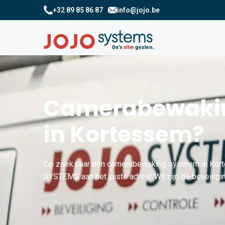
+32 89 85 86 87
info@jojo.be
Camerabewakin
in Kortessem?
Op zoek naar een camerabewaking systeem in Kort
SYSTEMS aan het juiste adres! Wij zijn dé beveiligi