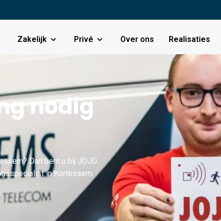
Zakelijk
Privé
Over ons
Realisaties
g nodig
essem? Dan bent u bij JOJO
ngsspecialist in Kortessem.