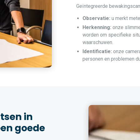
Geïntegreerde bewakingscamer
Observatie:
u merkt metee
Herkenning:
onze slimme
worden om specifieke situ
waarschuwen.
Identificatie:
onze camera’
personen en problemen duid
sen in
een goede