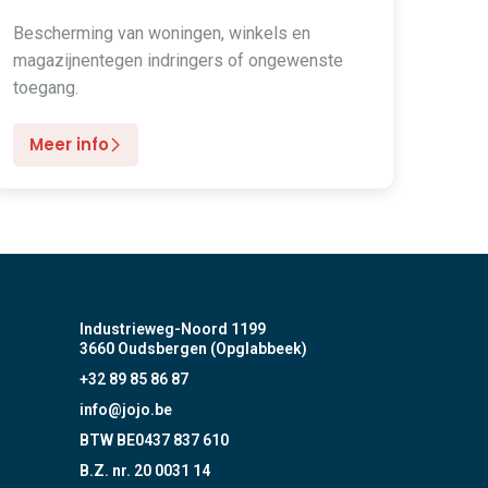
Bescherming van woningen, winkels en
magazijnentegen indringers of ongewenste
toegang.
Meer info
Industrieweg-Noord 1199
3660 Oudsbergen (Opglabbeek)
+32 89 85 86 87
info@jojo.be
BTW BE0437 837 610
B.Z. nr. 20 0031 14