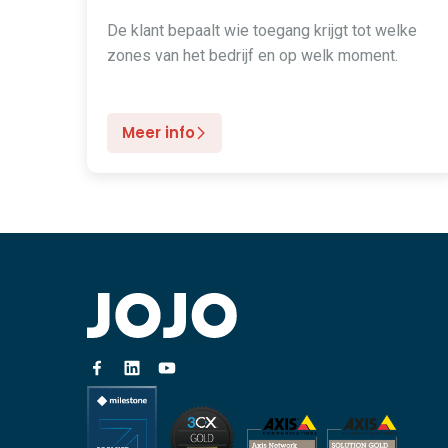
De klant bepaalt wie toegang krijgt tot welke
zones van het bedrijf en op welk moment.
Meer info