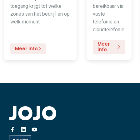
toegang krijgt tot welke
bereikbaar via
zones van het bedrijf en op
vaste
welk moment.
telefonie en
cloudtelefonie.
Meer
Meer info
info