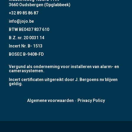
3660 Oudsbergen (Opglabbeek)
+32 89 85 86 87
info@jojo.be
BTW BE0437 837 610
B.Z. nr. 20 0031 14
Incert Nr. B- 1513
BOSEC B-9408-FD
Vergund als onderneming voor installeren van alarm- en
camerasystemen.
Incert certificaten uitgereikt door J. Bergoens nv blijven
geldig.
-
Algemene voorwaarden
Privacy Policy