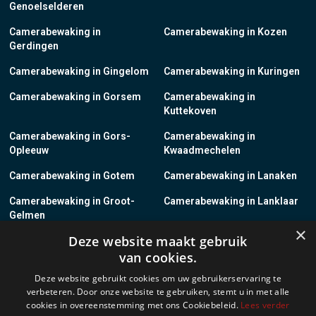
Genoelselderen
Camerabewaking in
Camerabewaking in Kozen
Gerdingen
Camerabewaking in Gingelom
Camerabewaking in Kuringen
Camerabewaking in Gorsem
Camerabewaking in
Kuttekoven
Camerabewaking in Gors-
Camerabewaking in
Opleeuw
Kwaadmechelen
Camerabewaking in Gotem
Camerabewaking in Lanaken
Camerabewaking in Groot-
Camerabewaking in Lanklaar
Gelmen
×
Deze website maakt gebruik
Camerabewaking in Groot-
Camerabewaking in Lauw
van cookies.
Loon
Deze website gebruikt cookies om uw gebruikerservaring te
Camerabewaking in Grote-
Camerabewaking in
verbeteren. Door onze website te gebruiken, stemt u in met alle
Brogel
Leopoldsburg
cookies in overeenstemming met ons Cookiebeleid.
Lees verder