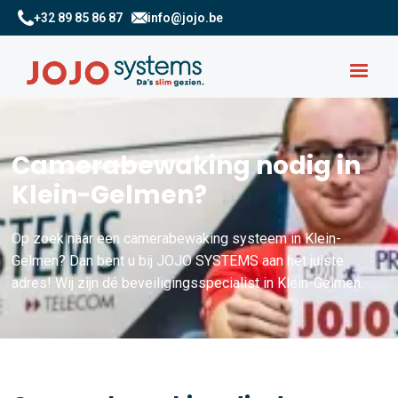
+32 89 85 86 87
info@jojo.be
Camerabewaking nodig in
Klein-Gelmen?
Op zoek naar een camerabewaking systeem in Klein-
Gelmen? Dan bent u bij JOJO SYSTEMS aan het juiste
adres! Wij zijn dé beveiligingsspecialist in Klein-Gelmen.