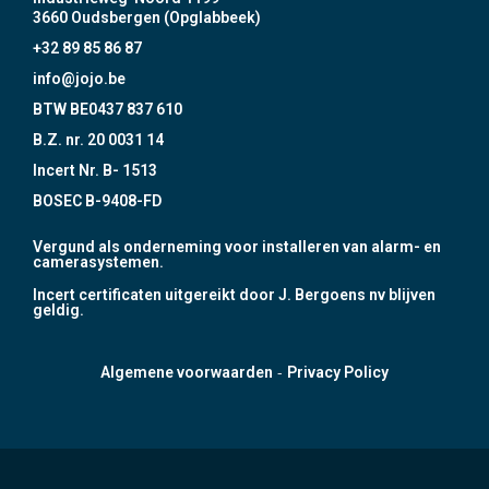
3660 Oudsbergen (Opglabbeek)
+32 89 85 86 87
info@jojo.be
BTW BE0437 837 610
B.Z. nr. 20 0031 14
Incert Nr. B- 1513
BOSEC B-9408-FD
Vergund als onderneming voor installeren van alarm- en
camerasystemen.
Incert certificaten uitgereikt door J. Bergoens nv blijven
geldig.
-
Algemene voorwaarden
Privacy Policy