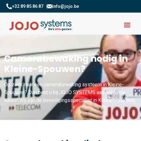
+32 89 85 86 87
info@jojo.be
Camerabewaking nodig in
Kleine-Spouwen?
Op zoek naar een camerabewaking systeem in Kleine-
Spouwen? Dan bent u bij JOJO SYSTEMS aan het juiste
adres! Wij zijn dé beveiligingsspecialist in Kleine-Spouwen.