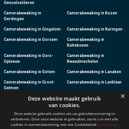
Genoelselderen
Camerabewaking in
Camerabewaking in Kozen
Gerdingen
Camerabewaking in Gingelom
Camerabewaking in Kuringen
Camerabewaking in Gorsem
Camerabewaking in
Kuttekoven
Camerabewaking in Gors-
Camerabewaking in
Opleeuw
Kwaadmechelen
Camerabewaking in Gotem
Camerabewaking in Lanaken
Camerabewaking in Groot-
Camerabewaking in Lanklaar
Gelmen
×
Deze website maakt gebruik
Camerabewaking in Groot-
Camerabewaking in Lauw
van cookies.
Loon
Deze website gebruikt cookies om uw gebruikerservaring te
Camerabewaking in Grote-
Camerabewaking in
verbeteren. Door onze website te gebruiken, stemt u in met alle
Brogel
Leopoldsburg
cookies in overeenstemming met ons Cookiebeleid.
Lees verder