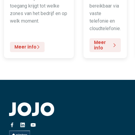
toegang krijgt tot welke
bereikbaar via
zones van het bedrijf en op
vaste
welk moment.
telefonie en
cloudtelefonie.
Meer
Meer info
info