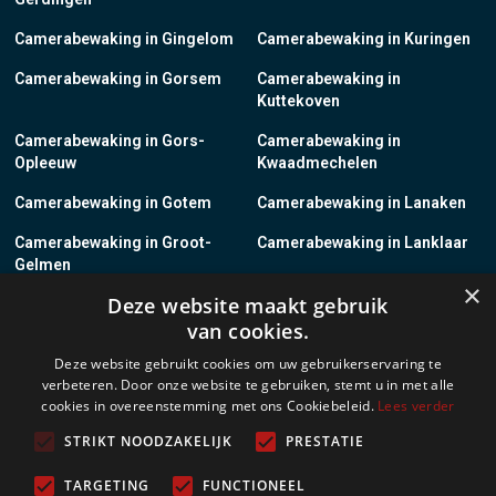
Camerabewaking in Gingelom
Camerabewaking in Kuringen
Camerabewaking in Gorsem
Camerabewaking in
Kuttekoven
Camerabewaking in Gors-
Camerabewaking in
Opleeuw
Kwaadmechelen
Camerabewaking in Gotem
Camerabewaking in Lanaken
Camerabewaking in Groot-
Camerabewaking in Lanklaar
Gelmen
×
Deze website maakt gebruik
Camerabewaking in Groot-
Camerabewaking in Lauw
van cookies.
Loon
Deze website gebruikt cookies om uw gebruikerservaring te
Camerabewaking in Grote-
Camerabewaking in
verbeteren. Door onze website te gebruiken, stemt u in met alle
Brogel
Leopoldsburg
cookies in overeenstemming met ons Cookiebeleid.
Lees verder
Camerabewaking in Grote-
Camerabewaking in Leut
STRIKT NOODZAKELIJK
PRESTATIE
Spouwen
TARGETING
FUNCTIONEEL
Camerabewaking in Gruitrode
Camerabewaking in Linkhout