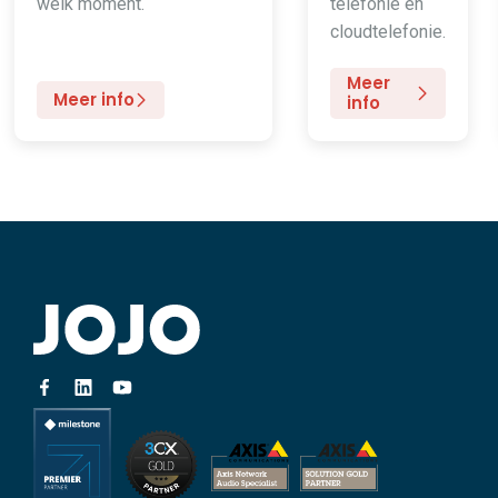
welk moment.
telefonie en
cloudtelefonie.
Meer
Meer info
info