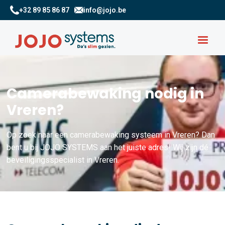
+32 89 85 86 87
info@jojo.be
Camerabewaking nodig in
Vreren?
Op zoek naar een camerabewaking systeem in Vreren? Dan
bent u bij JOJO SYSTEMS aan het juiste adres! Wij zijn dé
beveiligingsspecialist in Vreren.