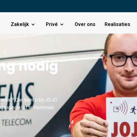
Zakelijk
Privé
Over ons
Realisaties
g nodig
maal? Dan bent u bij JOJO
ngsspecialist in Vechmaal.