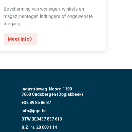
Bescherming van woningen, winkels en
magazijnentegen indringers of ongewenste
toegang.
Meer info
Industrieweg-Noord 1199
3660 Oudsbergen (Opglabbeek)
+32 89 85 86 87
info@jojo.be
BTW BE0437 837 610
B.Z. nr. 20 0031 14