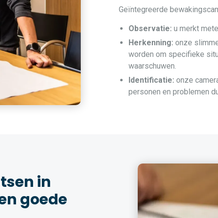
Geïntegreerde bewakingscamer
Observatie:
u merkt metee
Herkenning:
onze slimme
worden om specifieke situ
waarschuwen.
Identificatie:
onze camera’
personen en problemen duid
sen in
een goede