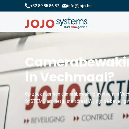
+32 89 85 86 87
info@jojo.be
Camerabewakin
in Vechmaal?
Op zoek naar een camerabewaking systeem in Vech
SYSTEMS aan het juiste adres! Wij zijn dé beveiligi