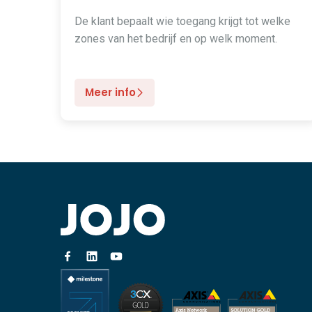
De klant bepaalt wie toegang krijgt tot welke
zones van het bedrijf en op welk moment.
Meer info