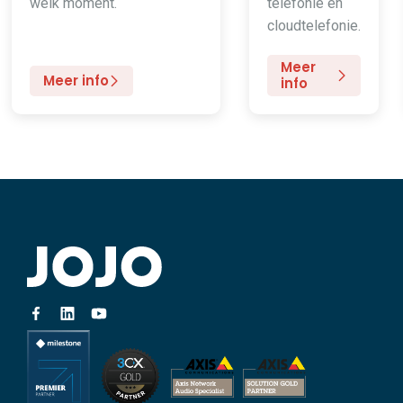
welk moment.
telefonie en
cloudtelefonie.
Meer
Meer info
info