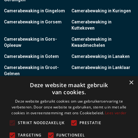
Camerabewaking in Gingelom
Camerabewaking in Kuringen
Camerabewaking in Gorsem
Camerabewaking in
Kuttekoven
Camerabewaking in Gors-
Camerabewaking in
Opleeuw
Kwaadmechelen
Camerabewaking in Gotem
Camerabewaking in Lanaken
Camerabewaking in Groot-
Camerabewaking in Lanklaar
Gelmen
×
Deze website maakt gebruik
Camerabewaking in Groot-
Camerabewaking in Lauw
van cookies.
Loon
Deze website gebruikt cookies om uw gebruikerservaring te
Camerabewaking in Grote-
Camerabewaking in
verbeteren. Door onze website te gebruiken, stemt u in met alle
Brogel
Leopoldsburg
cookies in overeenstemming met ons Cookiebeleid.
Lees verder
Camerabewaking in Grote-
Camerabewaking in Leut
STRIKT NOODZAKELIJK
PRESTATIE
Spouwen
TARGETING
FUNCTIONEEL
Camerabewaking in Gruitrode
Camerabewaking in Linkhout