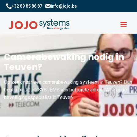
+32 89 85 86 87
info@jojo.be
Camerabewaking nodig in
Teuven?
Op zoek naar een camerabewaking systeem in Teuven? Dan
bent u bij JOJO SYSTEMS aan het juiste adres! Wij zijn dé
beveiligingsspecialist in Teuven.