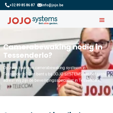
+32 89 85 86 87
info@jojo.be
Camerabewaking nodig in
Tessenderlo?
Op zoek naar een camerabewaking systeem in
Tessenderlo? Dan bent u bij JOJO SYSTEMS aan het juiste
adres! Wij zijn dé beveiligingsspecialist in Tessenderlo.