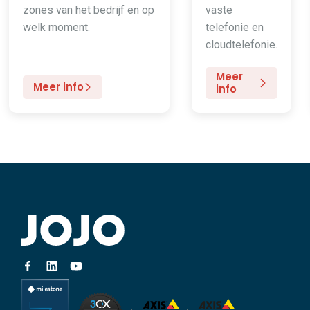
zones van het bedrijf en op
vaste
welk moment.
telefonie en
cloudtelefonie.
Meer
Meer info
info