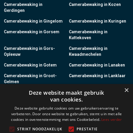
Camerabewaking in
Camerabewaking in Kozen
Gerdingen
Camerabewaking in Gingelom
Camerabewaking in Kuringen
Camerabewaking in Gorsem
Camerabewaking in
Kuttekoven
Camerabewaking in Gors-
Camerabewaking in
Opleeuw
Kwaadmechelen
Camerabewaking in Gotem
Camerabewaking in Lanaken
Camerabewaking in Groot-
Camerabewaking in Lanklaar
Gelmen
×
Deze website maakt gebruik
Camerabewaking in Groot-
Camerabewaking in Lauw
van cookies.
Loon
Deze website gebruikt cookies om uw gebruikerservaring te
Camerabewaking in Grote-
Camerabewaking in
verbeteren. Door onze website te gebruiken, stemt u in met alle
Brogel
Leopoldsburg
cookies in overeenstemming met ons Cookiebeleid.
Lees verder
Camerabewaking in Grote-
Camerabewaking in Leut
STRIKT NOODZAKELIJK
PRESTATIE
Spouwen