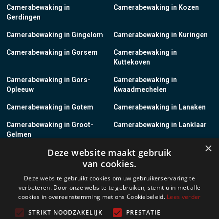
Camerabewaking in
Camerabewaking in Kozen
Gerdingen
Camerabewaking in Gingelom
Camerabewaking in Kuringen
Camerabewaking in Gorsem
Camerabewaking in
Kuttekoven
Camerabewaking in Gors-
Camerabewaking in
Opleeuw
Kwaadmechelen
Camerabewaking in Gotem
Camerabewaking in Lanaken
Camerabewaking in Groot-
Camerabewaking in Lanklaar
Gelmen
×
Deze website maakt gebruik
Camerabewaking in Groot-
Camerabewaking in Lauw
van cookies.
Loon
Deze website gebruikt cookies om uw gebruikerservaring te
Camerabewaking in Grote-
Camerabewaking in
verbeteren. Door onze website te gebruiken, stemt u in met alle
Brogel
Leopoldsburg
cookies in overeenstemming met ons Cookiebeleid.
Lees verder
Camerabewaking in Grote-
Camerabewaking in Leut
STRIKT NOODZAKELIJK
PRESTATIE
Spouwen