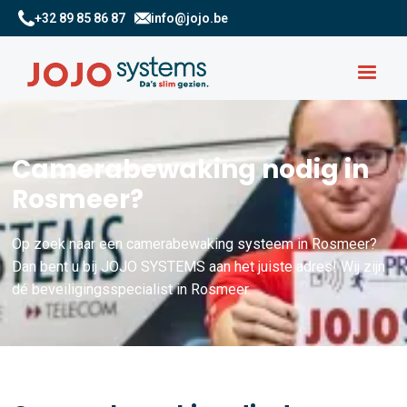
+32 89 85 86 87
info@jojo.be
Camerabewaking nodig in
Rosmeer?
Op zoek naar een camerabewaking systeem in Rosmeer?
Dan bent u bij JOJO SYSTEMS aan het juiste adres! Wij zijn
dé beveiligingsspecialist in Rosmeer.