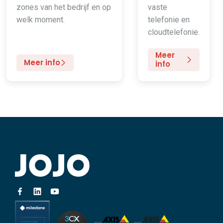
zones van het bedrijf en op
vaste
welk moment.
telefonie en
cloudtelefonie.
Meer
Meer info
info