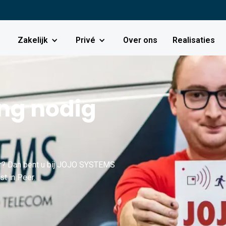
Zakelijk
Privé
Over ons
Realisaties
g nodig
r? Dan bent u bij JOJO SYSTEMS
st in Peer.