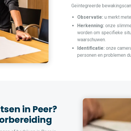
Geïntegreerde bewakingscamer
Observatie:
u merkt metee
Herkenning:
onze slimme
worden om specifieke situ
waarschuwen.
Identificatie:
onze camera’
personen en problemen duid
sen in Peer?
orbereiding