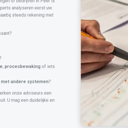
ngen of bedrijven in Peer is
perts analyseren eerst uw
aarbij steeds rekening met
ssant?
?
ie
,
procesbewaking
of iets
met andere systemen
?
erken onze adviseurs een
uit. U mag een duidelijke en