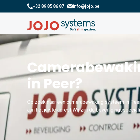
+32 89 85 86 87
info@jojo.be
Camerabewakin
in Peer?
Op zoek naar een camerabewaking systeem in Pee
aan het juiste adres! Wij zijn dé beveiligingsspeciali