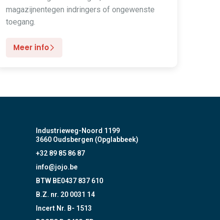
magazijnentegen indringers of ongewenste
toegang.
Meer info
Industrieweg-Noord 1199
3660 Oudsbergen (Opglabbeek)
+32 89 85 86 87
info@jojo.be
BTW BE0437 837 610
B.Z. nr. 20 0031 14
Incert Nr. B- 1513