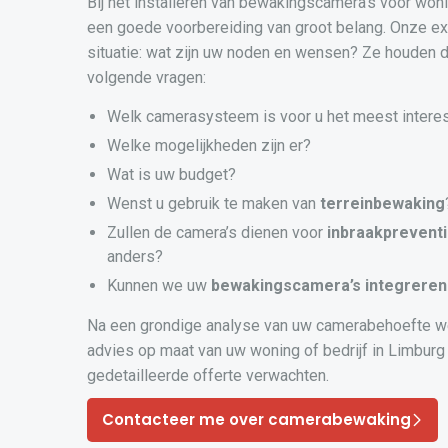
Bij het installeren van bewakingscamera’s voor woni
een goede voorbereiding van groot belang. Onze ex
situatie: wat zijn uw noden en wensen? Ze houden d
volgende vragen:
Welk camerasysteem is voor u het meest intere
Welke mogelijkheden zijn er?
Wat is uw budget?
Wenst u gebruik te maken van
terreinbewaking
Zullen de camera’s dienen voor
inbraakprevent
anders?
Kunnen we uw
bewakingscamera’s
integreren
Na een grondige analyse van uw camerabehoefte w
advies op maat van uw woning of bedrijf in Limburg 
gedetailleerde offerte verwachten.
Contacteer me over camerabewaking