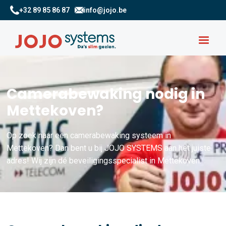
+32 89 85 86 87
info@jojo.be
Camerabewaking nodig in
Mettekoven?
Op zoek naar een camerabewaking systeem in
Mettekoven? Dan bent u bij JOJO SYSTEMS aan het juiste
adres! Wij zijn dé beveiligingsspecialist in Mettekoven.