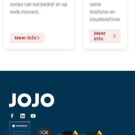
zones van het bedrijf en op
vaste
welk moment.
telefonie en
cloudtelefonie.
Meer
Meer info
info