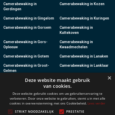
Camerabewaking in
Camerabewaking in Kozen
Gerdingen
Camerabewaking in Gingelom
Camerabewaking in Kuringen
Camerabewaking in Gorsem
Camerabewaking in
Kuttekoven
Camerabewaking in Gors-
Camerabewaking in
Opleeuw
Kwaadmechelen
Camerabewaking in Gotem
Camerabewaking in Lanaken
Camerabewaking in Groot-
Camerabewaking in Lanklaar
Gelmen
×
Deze website maakt gebruik
Camerabewaking in Groot-
Camerabewaking in Lauw
van cookies.
Loon
Deze website gebruikt cookies om uw gebruikerservaring te
Camerabewaking in Grote-
Camerabewaking in
verbeteren. Door onze website te gebruiken, stemt u in met alle
Brogel
Leopoldsburg
cookies in overeenstemming met ons Cookiebeleid.
Lees verder
Camerabewaking in Grote-
Camerabewaking in Leut
STRIKT NOODZAKELIJK
PRESTATIE
Spouwen