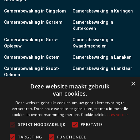
Camerabewaking in Gingelom
Camerabewaking in Kuringen
Camerabewaking in Gorsem
Camerabewaking in
Kuttekoven
Camerabewaking in Gors-
Camerabewaking in
Opleeuw
Kwaadmechelen
Camerabewaking in Gotem
Camerabewaking in Lanaken
Camerabewaking in Groot-
Camerabewaking in Lanklaar
Gelmen
×
Deze website maakt gebruik
Camerabewaking in Groot-
Camerabewaking in Lauw
van cookies.
Loon
Deze website gebruikt cookies om uw gebruikerservaring te
Camerabewaking in Grote-
Camerabewaking in
verbeteren. Door onze website te gebruiken, stemt u in met alle
Brogel
Leopoldsburg
cookies in overeenstemming met ons Cookiebeleid.
Lees verder
Camerabewaking in Grote-
Camerabewaking in Leut
STRIKT NOODZAKELIJK
PRESTATIE
Spouwen
TARGETING
FUNCTIONEEL
Camerabewaking in Gruitrode
Camerabewaking in Linkhout