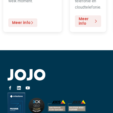
welk moment.
telefonie en
cloudtelefonie.
Meer
Meer info
info