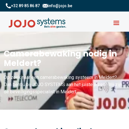
+32 89 85 86 87
info@jojo.be
Camerabewaking nodig in
Meldert?
Op zoek naar een camerabewaking systeem in Meldert?
Dan bent u bij JOJO SYSTEMS aan het juiste adres! Wij zijn
dé beveiligingsspecialist in Meldert.