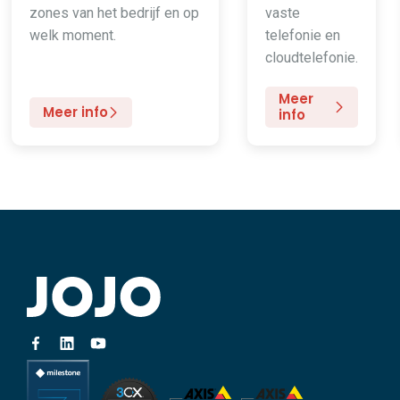
zones van het bedrijf en op
vaste
welk moment.
telefonie en
cloudtelefonie.
Meer
Meer info
info