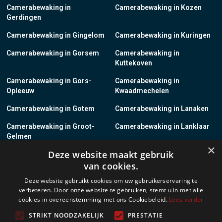
Camerabewaking in
Camerabewaking in Kozen
Gerdingen
Camerabewaking in Gingelom
Camerabewaking in Kuringen
Camerabewaking in Gorsem
Camerabewaking in
Kuttekoven
Camerabewaking in Gors-
Camerabewaking in
Opleeuw
Kwaadmechelen
Camerabewaking in Gotem
Camerabewaking in Lanaken
Camerabewaking in Groot-
Camerabewaking in Lanklaar
Gelmen
×
Deze website maakt gebruik
Camerabewaking in Groot-
Camerabewaking in Lauw
van cookies.
Loon
Deze website gebruikt cookies om uw gebruikerservaring te
Camerabewaking in Grote-
Camerabewaking in
verbeteren. Door onze website te gebruiken, stemt u in met alle
Brogel
Leopoldsburg
cookies in overeenstemming met ons Cookiebeleid.
Lees verder
Camerabewaking in Grote-
Camerabewaking in Leut
STRIKT NOODZAKELIJK
PRESTATIE
Spouwen