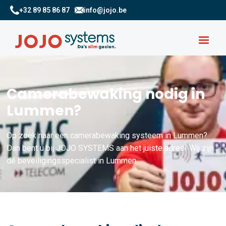
+32 89 85 86 87
info@jojo.be
Camerabewaking nodig in
Lummen?
Op zoek naar een camerabewaking systeem in Lummen?
Dan bent u bij JOJO SYSTEMS aan het juiste adres! Wij zijn
dé beveiligingsspecialist in Lummen.