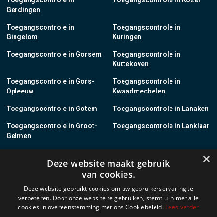
Toegangscontrole in
Toegangscontrole in Kozen
Gerdingen
Toegangscontrole in
Toegangscontrole in
Gingelom
Kuringen
Toegangscontrole in Gorsem
Toegangscontrole in
Kuttekoven
Toegangscontrole in Gors-
Toegangscontrole in
Opleeuw
Kwaadmechelen
Toegangscontrole in Gotem
Toegangscontrole in Lanaken
Toegangscontrole in Groot-
Toegangscontrole in Lanklaar
Gelmen
Toegangscontrole in Groot-
Toegangscontrole in Lauw
×
Deze website maakt gebruik
Loon
van cookies.
Toegangscontrole in Grote-
Toegangscontrole in
Deze website gebruikt cookies om uw gebruikerservaring te
Brogel
Leopoldsburg
verbeteren. Door onze website te gebruiken, stemt u in met alle
cookies in overeenstemming met ons Cookiebeleid.
Lees verder
Toegangscontrole in Grote-
Toegangscontrole in Leut