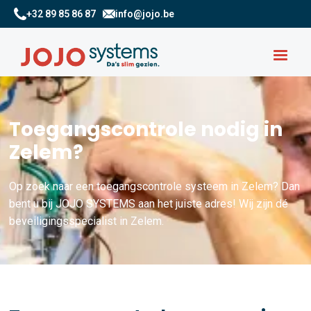
+32 89 85 86 87
info@jojo.be
Toegangscontrole nodig in
Zelem?
Op zoek naar een toegangscontrole systeem in Zelem? Dan
bent u bij JOJO SYSTEMS aan het juiste adres! Wij zijn dé
beveiligingsspecialist in Zelem.