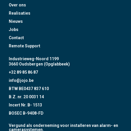
Over ons
Realisaties
Nieuws
Jobs
Contact
Remote Support
Industrieweg-Noord 1199
3660 Oudsbergen (Opglabbeek)
+32 89 85 86 87
info@jojo.be
BTW BE0437 837 610
B.Z. nr. 20 0031 14
Incert Nr. B- 1513
BOSEC B-9408-FD
Vergund als onderneming voor installeren van alarm- en
camerasystemen.