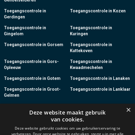
Genoelselderen
Toegangscontrole in
Toegangscontrole in Kozen
Gerdingen
Toegangscontrole in
Toegangscontrole in
Gingelom
Kuringen
Toegangscontrole in Gorsem
Toegangscontrole in
Kuttekoven
Toegangscontrole in Gors-
Toegangscontrole in
Opleeuw
Kwaadmechelen
Toegangscontrole in Gotem
Toegangscontrole in Lanaken
Toegangscontrole in Groot-
Toegangscontrole in Lanklaar
Gelmen
Toegangscontrole in Groot-
Toegangscontrole in Lauw
×
Deze website maakt gebruik
Loon
van cookies.
Toegangscontrole in Grote-
Toegangscontrole in
Deze website gebruikt cookies om uw gebruikerservaring te
Brogel
Leopoldsburg
verbeteren. Door onze website te gebruiken, stemt u in met alle