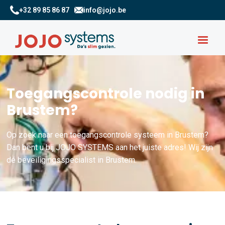
+32 89 85 86 87
info@jojo.be
Toegangscontrole nodig in
Brustem?
Op zoek naar een toegangscontrole systeem in Brustem?
Dan bent u bij JOJO SYSTEMS aan het juiste adres! Wij zijn
dé beveiligingsspecialist in Brustem.