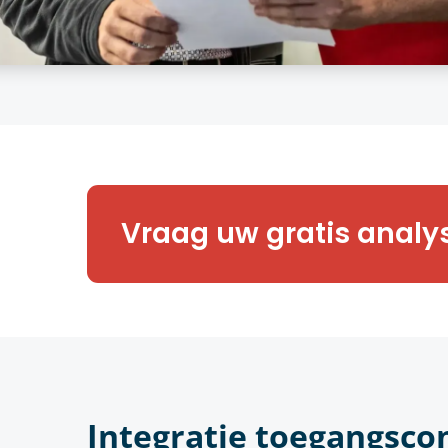
Benieuwd naar meer? Onze expe
Vraag uw gratis analy
graag een vrijblijvende toegan
van uw onderneming.
Integratie toegangsco