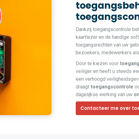
toegangsbeh
toegangscont
Dankzij toegangscontrole be
kaartlezer en de handige so
toegangsrechten van uw gebou
bezoekers, medewerkers als 
Door te kiezen voor
toegang
veiliger en heeft u steeds een
een verhoogd veiligheidsge
draagt
toegangscontrole
oo
dagelijkse werking van uw
o
Contacteer me over to