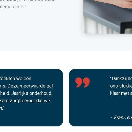
rnemers met
ntdekten we een
"Dankzij 
ms. Deze meerwaarde gaf
ons stukke
gheid. Jaarlijks onderhoud
klaar met 
ekers zorgt ervoor dat we
."
- Frans e