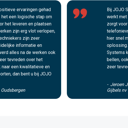
positieve ervaringen gehad
Bij JOJO S
het een logische stap om
werkt met 
oor het leveren en plaatsen
zorgt voor
rken zijn erg vlot verlopen,
telefoniev
echniekers zijn zeer
hier snel 
idelijke informatie en
oplossing.
werd alles na de werken ook
Systems k
zeer tevreden over het
bellen, oo
 naar een kwalitatieve en
zeer tevre
orten, dan bent u bij JOJO
- Jeroen J
s Oudsbergen
Gijbels nv