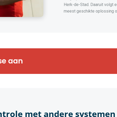
Herk-de-Stad. Daaruit volgt 
meest geschikte oplossing o
rts bezorgen u
se aan
gsanalyse op maat
ntrole met andere systemen