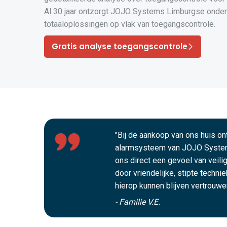
Al 30 jaar ontzorgt JOJO Systems Limburgse onde
totaaloplossingen op vlak van toegangscontrole.
Gratis analyse toegangscontrole
"Bij de aankoop van ons huis o
alarmsysteem van JOJO Syste
ons direct een gevoel van veili
door vriendelijke, stipte techni
hierop kunnen blijven vertrouwen
- Familie V.E.