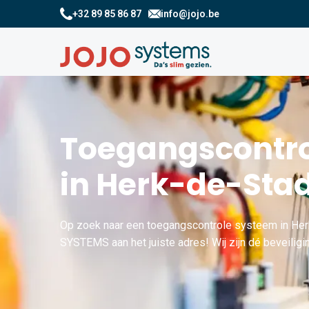
+32 89 85 86 87
info@jojo.be
Toegangscontro
in Herk-de-Sta
Op zoek naar een toegangscontrole systeem in Her
SYSTEMS aan het juiste adres! Wij zijn dé beveiligi