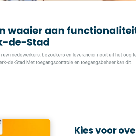
n waaier aan functionalite
rk-de-Stad
van uw medewerkers, bezoekers en leverancier nooit uit het oog te
n Herk-de-Stad Met toegangscontrole en toegangsbeheer kan dit.
Kies voor ove