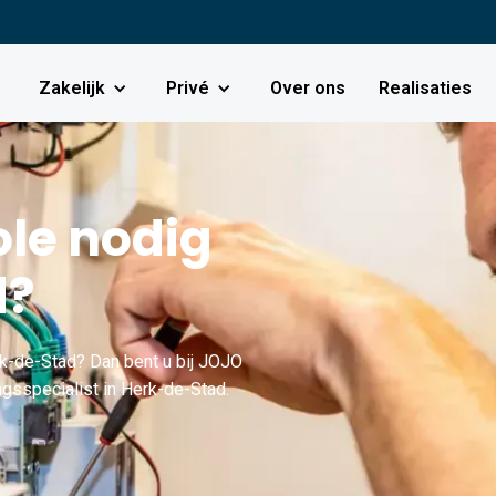
Zakelijk
Privé
Over ons
Realisaties
le nodig
d?
k-de-Stad? Dan bent u bij JOJO
ngsspecialist in Herk-de-Stad.