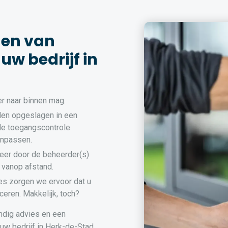
den van
uw bedrijf in
r naar binnen mag.
en opgeslagen in een
de toegangscontrole
anpassen.
eer door de beheerder(s)
 vanop afstand.
es zorgen we ervoor dat u
ceren. Makkelijk, toch?
ndig advies en een
uw bedrijf in Herk-de-Stad.