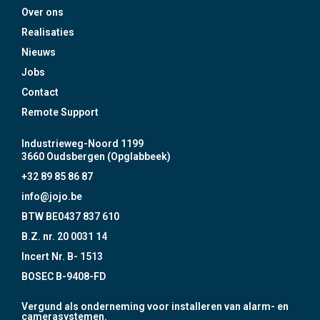
Over ons
Realisaties
Nieuws
Jobs
Contact
Remote Support
Industrieweg-Noord 1199
3660 Oudsbergen (Opglabbeek)
+32 89 85 86 87
info@jojo.be
BTW BE0437 837 610
B.Z. nr. 20 0031 14
Incert Nr. B- 1513
BOSEC B-9408-FD
Vergund als onderneming voor installeren van alarm- en
camerasystemen.