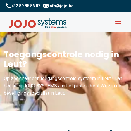
+32 89 85 86 87
info@jojo.be
Toegangscontrole nodig in
Leut?
Op zoek naar een toegangscontrole systeem in Leut? Dan
bent u bij JOJO SYSTEMS aan het juiste adres! Wij zijn dé
beveiligingsspecialist in Leut.