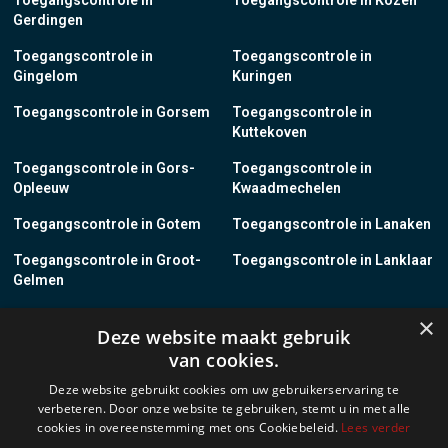
Toegangscontrole in
Toegangscontrole in Kozen
Gerdingen
Toegangscontrole in
Toegangscontrole in
Gingelom
Kuringen
Toegangscontrole in Gorsem
Toegangscontrole in
Kuttekoven
Toegangscontrole in Gors-
Toegangscontrole in
Opleeuw
Kwaadmechelen
Toegangscontrole in Gotem
Toegangscontrole in Lanaken
Toegangscontrole in Groot-
Toegangscontrole in Lanklaar
Gelmen
Toegangscontrole in Groot-
Toegangscontrole in Lauw
×
Deze website maakt gebruik
Loon
van cookies.
Toegangscontrole in Grote-
Toegangscontrole in
Deze website gebruikt cookies om uw gebruikerservaring te
Brogel
Leopoldsburg
verbeteren. Door onze website te gebruiken, stemt u in met alle
cookies in overeenstemming met ons Cookiebeleid.
Lees verder
Toegangscontrole in Grote-
Toegangscontrole in Leut