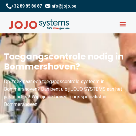
+32 89 85 86 87
info@jojo.be
Toegangscontrole nodig in
Bommershoven?
Op zoek naar een toegangscontrole systeem in
Bommershoven? Dan bent u bij JOJO SYSTEMS aan het
juiste adres! Wij zijn dé beveiligingsspecialist in
Bommershoven.