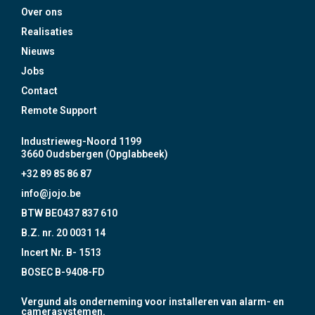
Over ons
Realisaties
Nieuws
Jobs
Contact
Remote Support
Industrieweg-Noord 1199
3660 Oudsbergen (Opglabbeek)
+32 89 85 86 87
info@jojo.be
BTW BE0437 837 610
B.Z. nr. 20 0031 14
Incert Nr. B- 1513
BOSEC B-9408-FD
Vergund als onderneming voor installeren van alarm- en
camerasystemen.