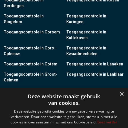
Toegangscontrole in
Toegangscontrole in Kozen
Gerdingen
Toegangscontrole in
Toegangscontrole in
Gingelom
Kuringen
Toegangscontrole in Gorsem
Toegangscontrole in
Kuttekoven
Toegangscontrole in Gors-
Toegangscontrole in
Opleeuw
Kwaadmechelen
Toegangscontrole in Gotem
Toegangscontrole in Lanaken
Toegangscontrole in Groot-
Toegangscontrole in Lanklaar
Gelmen
Toegangscontrole in Groot-
Toegangscontrole in Lauw
×
Deze website maakt gebruik
Loon
van cookies.
Toegangscontrole in Grote-
Toegangscontrole in
Deze website gebruikt cookies om uw gebruikerservaring te
Brogel
Leopoldsburg
verbeteren. Door onze website te gebruiken, stemt u in met alle
cookies in overeenstemming met ons Cookiebeleid.
Lees verder
Toegangscontrole in Grote-
Toegangscontrole in Leut