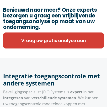
Benieuwd naar meer? Onze experts
bezorgen u graag een vrijblijvende
toegangsanalyse op maat van uw
onderneming.
Vraag uw gratis analyse aan
Integratie toegangscontrole met
andere systemen
Beveiligingsspecialist JOJO Systems is
expert
in het
integreren
van
verschillende systemen
. We kunnen
uw toegangscontrole moeiteloos koppen met