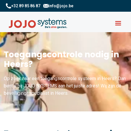
+32 89 85 86 87
info@jojo.be
Toegangscontrole nodig in
Heers?
Op zoek naar een toegangscontrole systeem in Heers? Dan
bent u bij JOJO SYSTEMS aan het juiste adres! Wij zijn dé
beveiligingsspecialist in Heers.