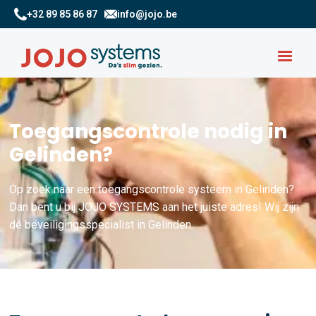
+32 89 85 86 87
info@jojo.be
Toegangscontrole nodig in
Gelinden?
Op zoek naar een toegangscontrole systeem in Gelinden?
Dan bent u bij JOJO SYSTEMS aan het juiste adres! Wij zijn
dé beveiligingsspecialist in Gelinden.