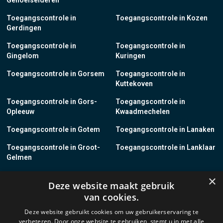
Genoelselderen
Toegangscontrole in
Toegangscontrole in Kozen
Gerdingen
Toegangscontrole in
Toegangscontrole in
Gingelom
Kuringen
Toegangscontrole in Gorsem
Toegangscontrole in
Kuttekoven
Toegangscontrole in Gors-
Toegangscontrole in
Opleeuw
Kwaadmechelen
Toegangscontrole in Gotem
Toegangscontrole in Lanaken
Toegangscontrole in Groot-
Toegangscontrole in Lanklaar
Gelmen
Toegangscontrole in Groot-
Toegangscontrole in Lauw
×
Deze website maakt gebruik
Loon
van cookies.
Toegangscontrole in Grote-
Toegangscontrole in
Deze website gebruikt cookies om uw gebruikerservaring te
Brogel
Leopoldsburg
verbeteren. Door onze website te gebruiken, stemt u in met alle