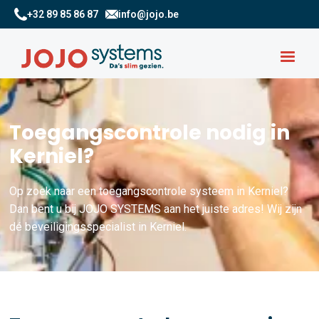
+32 89 85 86 87
info@jojo.be
Toegangscontrole nodig in
Kerniel?
Op zoek naar een toegangscontrole systeem in Kerniel?
Dan bent u bij JOJO SYSTEMS aan het juiste adres! Wij zijn
dé beveiligingsspecialist in Kerniel.