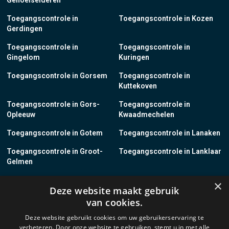
Genoelselderen
Toegangscontrole in
Toegangscontrole in Kozen
Gerdingen
Toegangscontrole in
Toegangscontrole in
Gingelom
Kuringen
Toegangscontrole in Gorsem
Toegangscontrole in
Kuttekoven
Toegangscontrole in Gors-
Toegangscontrole in
Opleeuw
Kwaadmechelen
Toegangscontrole in Gotem
Toegangscontrole in Lanaken
Toegangscontrole in Groot-
Toegangscontrole in Lanklaar
Gelmen
Toegangscontrole in Groot-
Toegangscontrole in Lauw
×
Deze website maakt gebruik
Loon
van cookies.
Toegangscontrole in Grote-
Toegangscontrole in
Deze website gebruikt cookies om uw gebruikerservaring te
Brogel
Leopoldsburg
verbeteren. Door onze website te gebruiken, stemt u in met alle