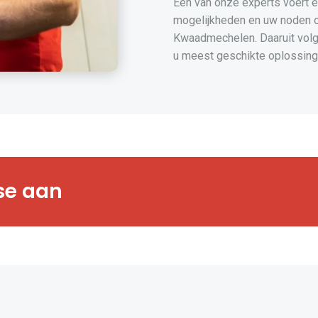
Een van onze experts voert ee
mogelijkheden en uw noden op
Kwaadmechelen. Daaruit volgt
u meest geschikte oplossing
rts bezorgen u
se aan
gsanalyse op maat