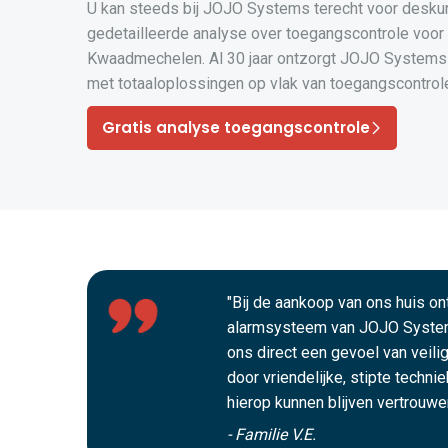
U kan steeds bij JOJO Systems terecht voor desku
gedetailleerde analyse over toegangscontrole voor 
Kwaadmechelen. Al 30 jaar ontzorgt JOJO System
met totaaloplossingen op vlak van toegangscontrol
Gratis analyse toegangscontrole
"Bij de aankoop van ons huis o
alarmsysteem van JOJO Syste
ons direct een gevoel van veili
door vriendelijke, stipte techni
hierop kunnen blijven vertrouwen
- Familie V.E.