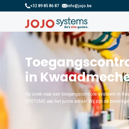
+32 89 85 86 87
info@jojo.be
Toegangscontro
in Kwaadmeche
Op zoek naar een toegangscontrole systeem in Kw
SYSTEMS aan het juiste adres! Wij zijn dé beveilig