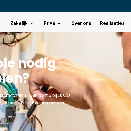
Zakelijk
Privé
Over ons
Realisaties
le nodig
len?
aadmechelen? Dan bent u bij JOJO
ingsspecialist in Kwaadmechelen.