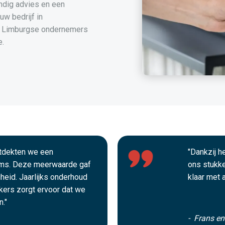
ndig advies en een
uw bedrijf in
s Limburgse ondernemers
e.
ntdekten we een
"Dankzij 
ms. Deze meerwaarde gaf
ons stukke
gheid. Jaarlijks onderhoud
klaar met 
ekers zorgt ervoor dat we
."
- Frans e