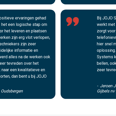
positieve ervaringen gehad
Bij JOJO S
het een logische stap om
werkt met 
oor het leveren en plaatsen
zorgt voor
rken zijn erg vlot verlopen,
telefoniev
echniekers zijn zeer
hier snel 
idelijke informatie en
oplossing.
werd alles na de werken ook
Systems k
zeer tevreden over het
bellen, oo
 naar een kwalitatieve en
zeer tevre
orten, dan bent u bij JOJO
- Jeroen J
s Oudsbergen
Gijbels nv