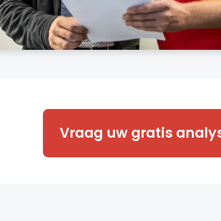
Benieuwd naar meer? Onze expe
Vraag uw gratis analy
graag een vrijblijvende toegan
van uw onderneming.