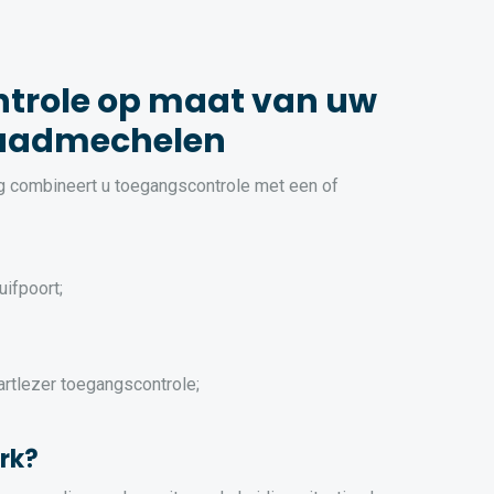
trole op maat van uw
Kwaadmechelen
ng combineert u toegangscontrole met een of
uifpoort;
artlezer toegangscontrole;
rk?