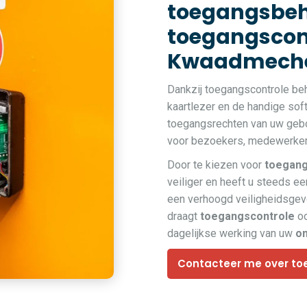
toegangsbeh
toegangscont
Kwaadmech
Dankzij toegangscontrole be
kaartlezer en de handige so
toegangsrechten van uw gebo
voor bezoekers, medewerkers
Door te kiezen voor
toegang
veiliger en heeft u steeds een
een verhoogd veiligheidsge
draagt
toegangscontrole
oo
dagelijkse werking van uw
o
Contacteer me over to