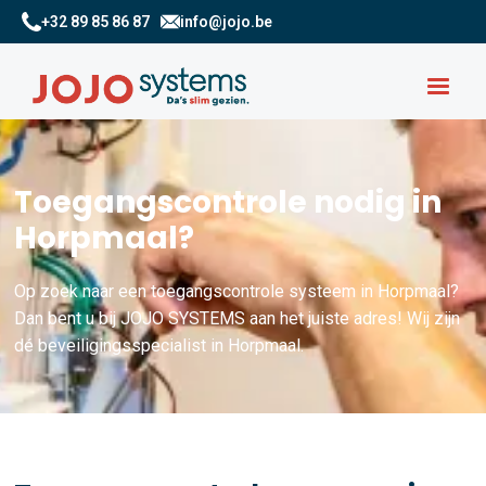
+32 89 85 86 87
info@jojo.be
Toegangscontrole nodig in
Horpmaal?
Op zoek naar een toegangscontrole systeem in Horpmaal?
Dan bent u bij JOJO SYSTEMS aan het juiste adres! Wij zijn
dé beveiligingsspecialist in Horpmaal.