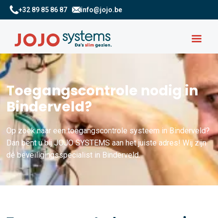
+32 89 85 86 87
info@jojo.be
Toegangscontrole nodig in
Binderveld?
Op zoek naar een toegangscontrole systeem in Binderveld?
Dan bent u bij JOJO SYSTEMS aan het juiste adres! Wij zijn
dé beveiligingsspecialist in Binderveld.