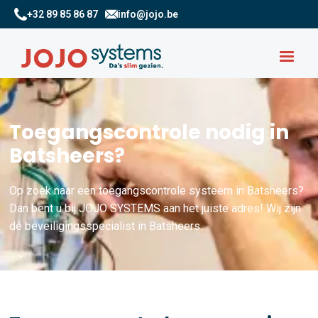
+32 89 85 86 87
info@jojo.be
Toegangscontrole nodig in
Batsheers?
Op zoek naar een toegangscontrole systeem in Batsheers?
Dan bent u bij JOJO SYSTEMS aan het juiste adres! Wij zijn
dé beveiligingsspecialist in Batsheers.