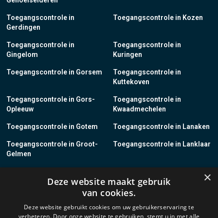
Genoelselderen
Toegangscontrole in
Toegangscontrole in Kozen
Gerdingen
Toegangscontrole in
Toegangscontrole in
Gingelom
Kuringen
Toegangscontrole in Gorsem
Toegangscontrole in
Kuttekoven
Toegangscontrole in Gors-
Toegangscontrole in
Opleeuw
Kwaadmechelen
Toegangscontrole in Gotem
Toegangscontrole in Lanaken
Toegangscontrole in Groot-
Toegangscontrole in Lanklaar
Gelmen
Toegangscontrole in Groot-
Toegangscontrole in Lauw
×
Deze website maakt gebruik
Loon
van cookies.
Toegangscontrole in Grote-
Toegangscontrole in
Deze website gebruikt cookies om uw gebruikerservaring te
Brogel
Leopoldsburg
verbeteren. Door onze website te gebruiken, stemt u in met alle