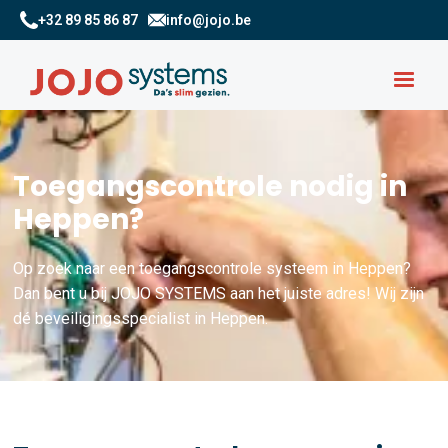
+32 89 85 86 87
info@jojo.be
Toegangscontrole nodig in
Heppen?
Op zoek naar een toegangscontrole systeem in Heppen?
Dan bent u bij JOJO SYSTEMS aan het juiste adres! Wij zijn
dé beveiligingsspecialist in Heppen.