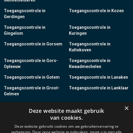
Genoelselderen
Toegangscontrole in
Toegangscontrole in Kozen
Gerdingen
Toegangscontrole in
Toegangscontrole in
Gingelom
Kuringen
Toegangscontrole in Gorsem
Toegangscontrole in
Kuttekoven
Toegangscontrole in Gors-
Toegangscontrole in
Opleeuw
Kwaadmechelen
Toegangscontrole in Gotem
Toegangscontrole in Lanaken
Toegangscontrole in Groot-
Toegangscontrole in Lanklaar
Gelmen
Toegangscontrole in Groot-
Toegangscontrole in Lauw
×
Deze website maakt gebruik
Loon
van cookies.
Toegangscontrole in Grote-
Toegangscontrole in
Deze website gebruikt cookies om uw gebruikerservaring te
Brogel
Leopoldsburg
verbeteren. Door onze website te gebruiken, stemt u in met alle