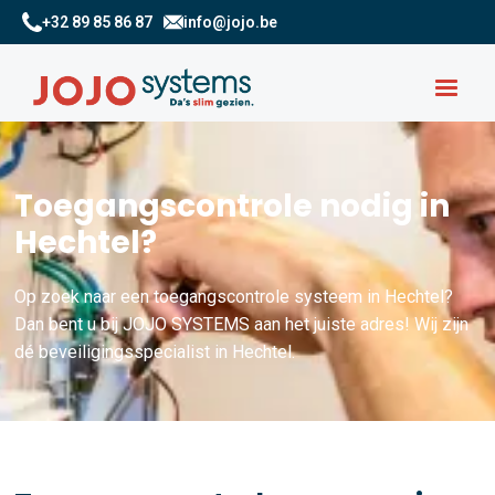
+32 89 85 86 87
info@jojo.be
Toegangscontrole nodig in
Hechtel?
Op zoek naar een toegangscontrole systeem in Hechtel?
Dan bent u bij JOJO SYSTEMS aan het juiste adres! Wij zijn
dé beveiligingsspecialist in Hechtel.