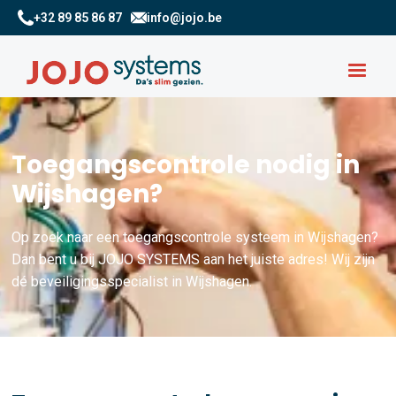
+32 89 85 86 87
info@jojo.be
Toegangscontrole nodig in
Wijshagen?
Op zoek naar een toegangscontrole systeem in Wijshagen?
Dan bent u bij JOJO SYSTEMS aan het juiste adres! Wij zijn
dé beveiligingsspecialist in Wijshagen.