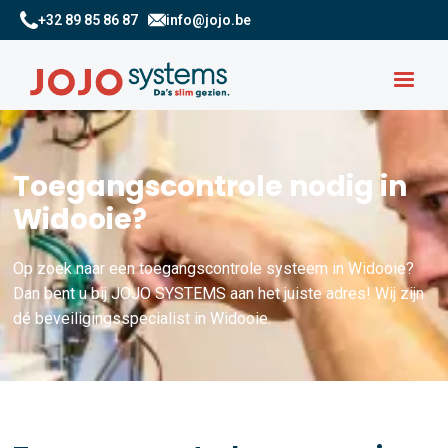
+32 89 85 86 87
info@jojo.be
Toegangscontrole nodig in
Widooie?
Op zoek naar een toegangscontrole systeem in Widooie?
Dan bent u bij JOJO SYSTEMS aan het juiste adres! Wij zijn
dé beveiligingsspecialist in Widooie.