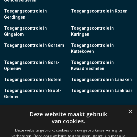
Genoelselderen
Toegangscontrole in
Toegangscontrole in Kozen
Gerdingen
Toegangscontrole in
Toegangscontrole in
Gingelom
Kuringen
Toegangscontrole in Gorsem
Toegangscontrole in
Kuttekoven
Toegangscontrole in Gors-
Toegangscontrole in
Opleeuw
Kwaadmechelen
Toegangscontrole in Gotem
Toegangscontrole in Lanaken
Toegangscontrole in Groot-
Toegangscontrole in Lanklaar
Gelmen
Toegangscontrole in Groot-
Toegangscontrole in Lauw
×
Deze website maakt gebruik
Loon
van cookies.
Toegangscontrole in Grote-
Toegangscontrole in
Deze website gebruikt cookies om uw gebruikerservaring te
Brogel
Leopoldsburg
verbeteren. Door onze website te gebruiken, stemt u in met alle