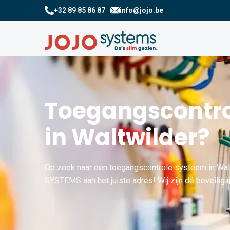
+32 89 85 86 87
info@jojo.be
Toegangscontro
in Waltwilder?
Op zoek naar een toegangscontrole systeem in Walt
SYSTEMS aan het juiste adres! Wij zijn dé beveiligin