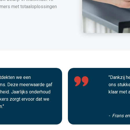
mers met totaaloplossingen
ntdekten we een
"Dankzij 
ms. Deze meerwaarde gaf
ons stukke
gheid. Jaarlijks onderhoud
klaar met 
ekers zorgt ervoor dat we
."
- Frans e