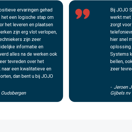
positieve ervaringen gehad
Bij JOJO S
het een logische stap om
werkt met 
oor het leveren en plaatsen
zorgt voor
rken zijn erg vlot verlopen,
telefoniev
echniekers zijn zeer
hier snel 
idelijke informatie en
oplossing.
werd alles na de werken ook
Systems k
zeer tevreden over het
bellen, oo
 naar een kwalitatieve en
zeer tevre
orten, dan bent u bij JOJO
- Jeroen J
s Oudsbergen
Gijbels nv