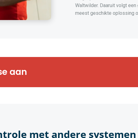
Waltwilder. Daaruit volgt een
meest geschikte oplossing o
rts bezorgen u
se aan
gsanalyse op maat
ntrole met andere systemen