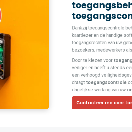
toegangsbeh
toegangscont
Dankzij toegangscontrole be
kaartlezer en de handige so
toegangsrechten van uw gebou
bezoekers, medewerkers als 
Door te kiezen voor
toegang
veiliger en heeft u steeds een
een verhoogd veiligheidsge
draagt
toegangscontrole
oo
dagelijkse werking van uw
o
Contacteer me over to