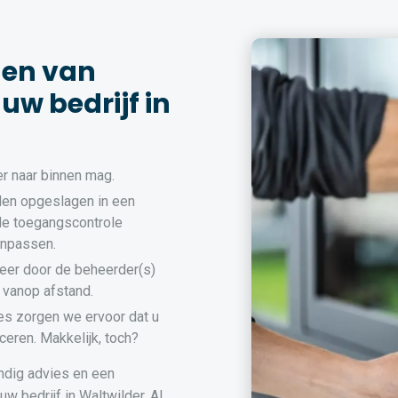
den van
uw bedrijf in
r naar binnen mag.
en opgeslagen in een
de toegangscontrole
anpassen.
eer door de beheerder(s)
 vanop afstand.
es zorgen we ervoor dat u
ceren. Makkelijk, toch?
ndig advies en een
w bedrijf in Waltwilder. Al