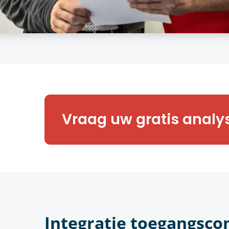
Benieuwd naar meer? Onze expe
Vraag uw gratis analy
graag een vrijblijvende toegan
van uw onderneming.
Integratie toegangsco