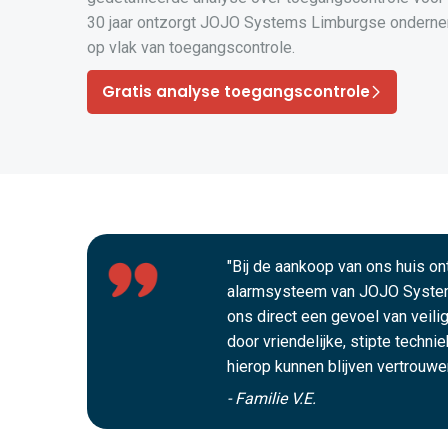
30 jaar ontzorgt JOJO Systems Limburgse onderne
op vlak van toegangscontrole.
Gratis analyse toegangscontrole
"Bij de aankoop van ons huis o
alarmsysteem van JOJO Syste
ons direct een gevoel van veili
door vriendelijke, stipte techni
hierop kunnen blijven vertrouwen
- Familie V.E.