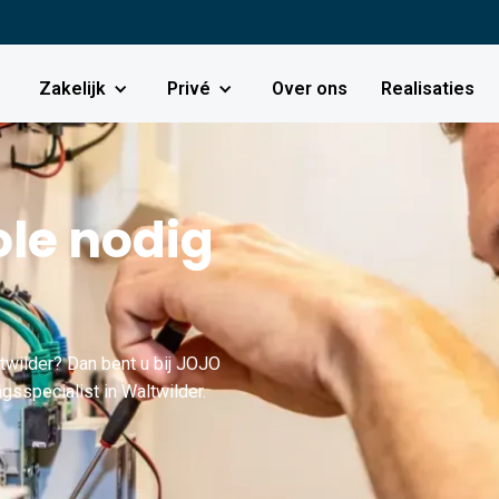
Zakelijk
Privé
Over ons
Realisaties
le nodig
wilder? Dan bent u bij JOJO
gsspecialist in Waltwilder.