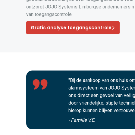
ontzorgt JOJO Systems Limburgse ondernemers me
van toegangscontrole.
Gratis analyse toegangscontrole
"Bij de aankoop van ons huis o
alarmsysteem van JOJO Syste
ons direct een gevoel van veili
door vriendelijke, stipte techni
hierop kunnen blijven vertrouwen
- Familie V.E.