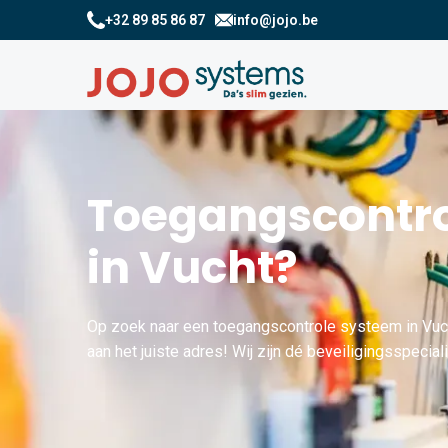
+32 89 85 86 87
info@jojo.be
Toegangscontro
in Vucht?
Op zoek naar een toegangscontrole systeem in Vu
aan het juiste adres! Wij zijn dé beveiligingsspeciali