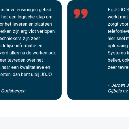
positieve ervaringen gehad
Bij JOJO S
het een logische stap om
werkt met 
oor het leveren en plaatsen
zorgt voor
rken zijn erg vlot verlopen,
telefoniev
echniekers zijn zeer
hier snel 
idelijke informatie en
oplossing.
werd alles na de werken ook
Systems k
zeer tevreden over het
bellen, oo
 naar een kwalitatieve en
zeer tevre
orten, dan bent u bij JOJO
- Jeroen J
s Oudsbergen
Gijbels nv