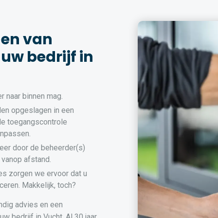
den van
uw bedrijf in
r naar binnen mag.
en opgeslagen in een
de toegangscontrole
anpassen.
eer door de beheerder(s)
 vanop afstand.
es zorgen we ervoor dat u
ceren. Makkelijk, toch?
ndig advies en een
 bedrijf in Vucht. Al 30 jaar