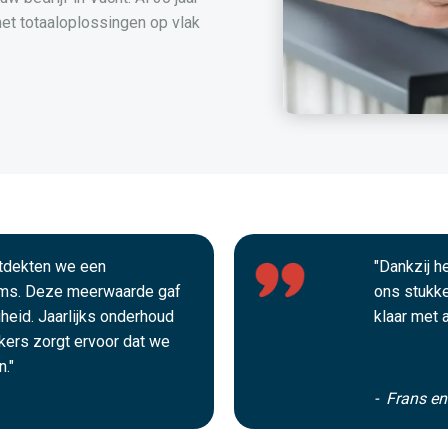
t totaaloplossingen op vlak
ntdekten we een
"Dankzij 
ms. Deze meerwaarde gaf
ons stukke
gheid. Jaarlijks onderhoud
klaar met 
ekers zorgt ervoor dat we
."
- Frans e