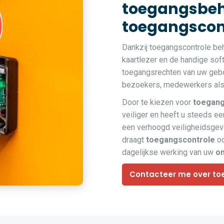
toegangsbeh
toegangscont
Dankzij toegangscontrole be
kaartlezer en de handige so
toegangsrechten van uw gebou
bezoekers, medewerkers als 
Door te kiezen voor
toegang
veiliger en heeft u steeds een
een verhoogd veiligheidsge
draagt
toegangscontrole
oo
dagelijkse werking van uw
o
Contacteer me over to