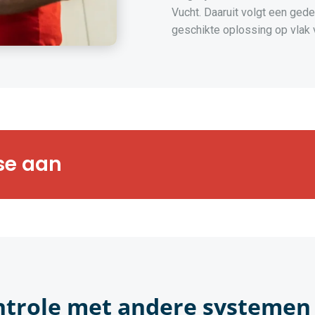
Vucht. Daaruit volgt een ged
geschikte oplossing op vlak
rts bezorgen u
se aan
gsanalyse op maat
ntrole met andere systemen