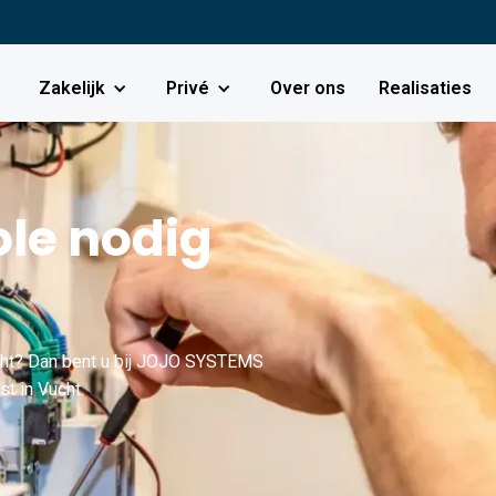
Zakelijk
Privé
Over ons
Realisaties
le nodig
cht? Dan bent u bij JOJO SYSTEMS
st in Vucht.