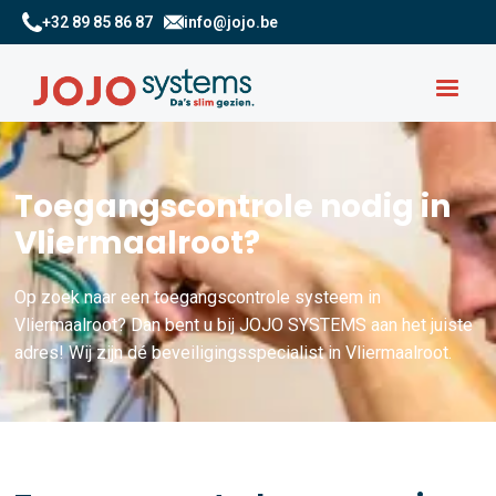
+32 89 85 86 87
info@jojo.be
Toegangscontrole nodig in
Vliermaalroot?
Op zoek naar een toegangscontrole systeem in
Vliermaalroot? Dan bent u bij JOJO SYSTEMS aan het juiste
adres! Wij zijn dé beveiligingsspecialist in Vliermaalroot.