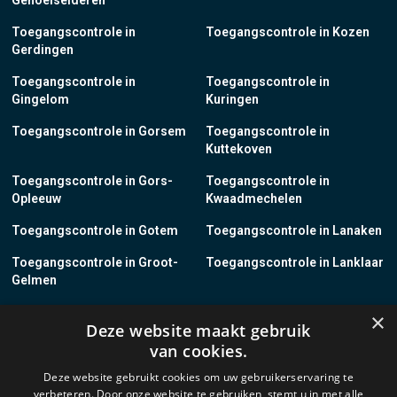
Genoelselderen
Toegangscontrole in
Toegangscontrole in Kozen
Gerdingen
Toegangscontrole in
Toegangscontrole in
Gingelom
Kuringen
Toegangscontrole in Gorsem
Toegangscontrole in
Kuttekoven
Toegangscontrole in Gors-
Toegangscontrole in
Opleeuw
Kwaadmechelen
Toegangscontrole in Gotem
Toegangscontrole in Lanaken
Toegangscontrole in Groot-
Toegangscontrole in Lanklaar
Gelmen
Toegangscontrole in Groot-
Toegangscontrole in Lauw
×
Deze website maakt gebruik
Loon
van cookies.
Toegangscontrole in Grote-
Toegangscontrole in
Deze website gebruikt cookies om uw gebruikerservaring te
Brogel
Leopoldsburg
verbeteren. Door onze website te gebruiken, stemt u in met alle