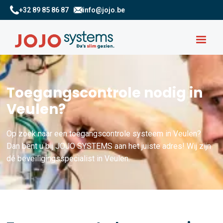
+32 89 85 86 87
info@jojo.be
Toegangscontrole nodig in
Veulen?
Op zoek naar een toegangscontrole systeem in Veulen?
Dan bent u bij JOJO SYSTEMS aan het juiste adres! Wij zijn
dé beveiligingsspecialist in Veulen.